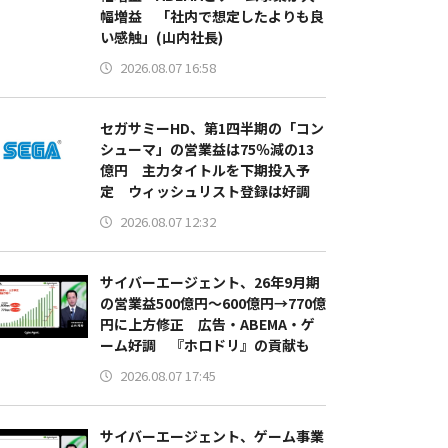
幅増益 「社内で想定したよりも良
い感触」(山内社長)
2026.08.07 16:58
セガサミーHD、第1四半期の「コン
シューマ」の営業益は75％減の13
億円 主力タイトルを下期投入予
定 ウィッシュリスト登録は好調
2026.08.07 12:32
サイバーエージェント、26年9月期
の営業益500億円～600億円→770億
円に上方修正 広告・ABEMA・ゲ
ーム好調 『ホロドリ』の貢献も
2026.08.07 17:45
サイバーエージェント、ゲーム事業