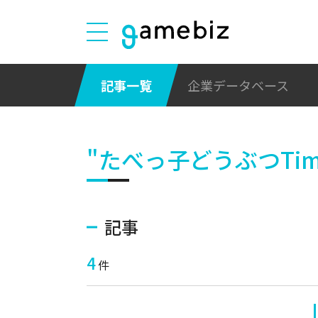
記事一覧
企業データベース
"たべっ子どうぶつTim
記事
4
件