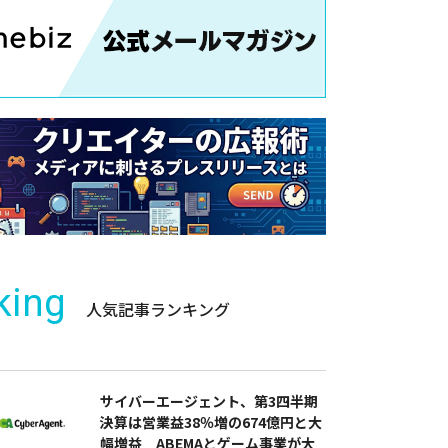
king
人気記事ランキング
サイバーエージェント、第3四半期
決算は営業益38％増の674億円と大
幅増益 ABEMAとゲーム事業が大