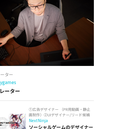
レーター
games
レーター
①広告デザイナー （PR用動画・静止
画制作）②UIデザイナー/リード候補
NextNinja
ソーシャルゲームのデザイナー