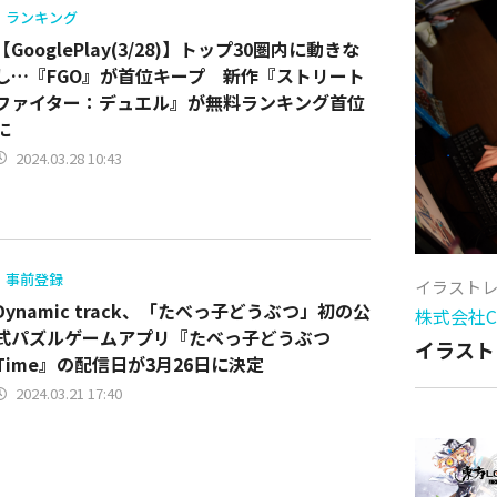
ランキング
【GooglePlay(3/28)】トップ30圏内に動きな
し…『FGO』が首位キープ 新作『ストリート
ファイター：デュエル』が無料ランキング首位
に
2024.03.28 10:43
事前登録
イラスト
Dynamic track、「たべっ子どうぶつ」初の公
株式会社Cy
式パズルゲームアプリ『たべっ子どうぶつ
イラスト
Time』の配信日が3月26日に決定
2024.03.21 17:40