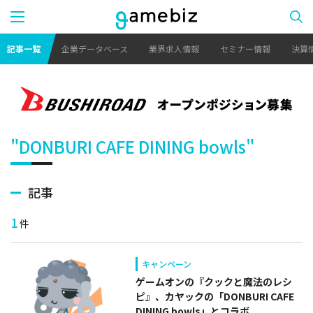
記事一覧
企業データベース
業界求人情報
セミナー情報
決算
"DONBURI CAFE DINING bowls"
記事
1
件
キャンペーン
ゲームオンの『クックと魔法のレシ
ピ』、カヤックの「DONBURI CAFE
DINING bowls」とコラボ