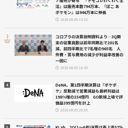
ア販売が寄与 『トモコレわくわく生
活』は販売本数794万本、『ぽこ あ
ポケモン』は946万本に伸長
2026.08.06 15:52
コロプラの決算説明資料より…3Q期
末の従業員数は前年同期比で201名
減、前四半期比で7名増の965名 人
件費・賞与費用の減少が利益率改善の
一因に
2026.08.05 16:39
DeNA、第1四半期決算は『ポケポ
ケ』反動減で営業減益も最終利益は
198%増の334億円 GO新規上場で評
価益395億円を計上
2026.08.05 20:56
KLab、2Q(1～6月)決算は売上高57％