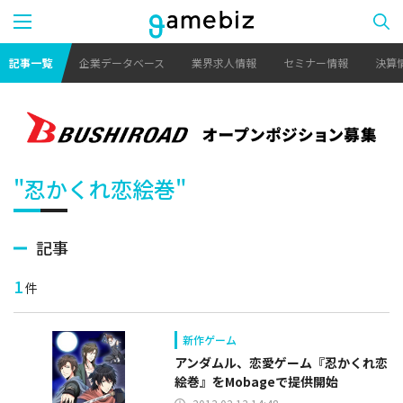
記事一覧
企業データベース
業界求人情報
セミナー情報
決算
"忍かくれ恋絵巻"
記事
1
件
新作ゲーム
アンダムル、恋愛ゲーム『忍かくれ恋
絵巻』をMobageで提供開始