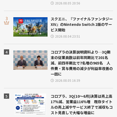
2026.08.05 20:56
スクエニ、『ファイナルファンタジー
XIV』のNintendo Switch 2版のサー
ビス開始
2026.08.04 23:51
コロプラの決算説明資料より…3Q期
末の従業員数は前年同期比で201名
減、前四半期比で7名増の965名 人
件費・賞与費用の減少が利益率改善の
一因に
2026.08.05 16:39
コロプラ、3Q(10～6月)決算は売上高
17％減、営業益116％増 既存タイト
ルの売上減やサービス終了で減収もコ
スト見直しで大幅な増益に