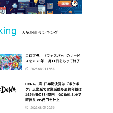
king
人気記事ランキング
コロプラ、『フェスバ+』のサービ
スを2026年11月11日をもって終了
2026.08.04 16:56
DeNA、第1四半期決算は『ポケポ
ケ』反動減で営業減益も最終利益は
198%増の334億円 GO新規上場で
評価益395億円を計上
2026.08.05 20:56