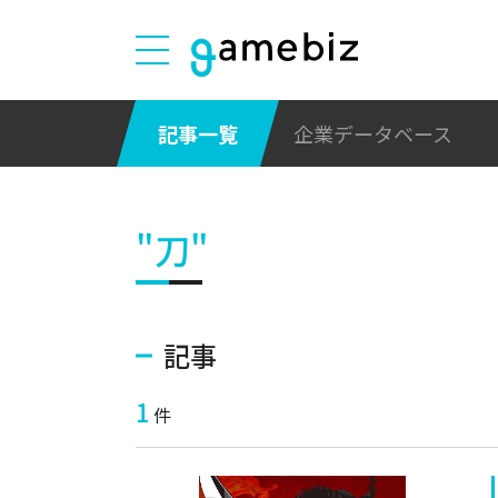
記事一覧
企業データベース
"刀"
記事
1
件