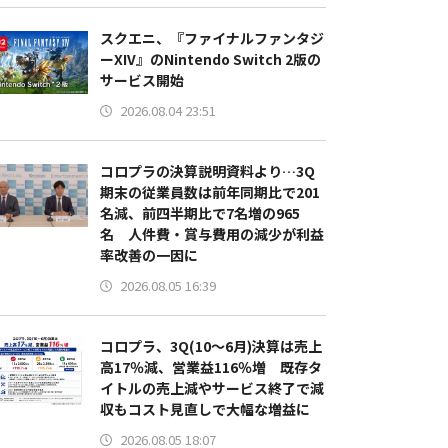
スクエニ、『ファイナルファンタジ
ーXIV』のNintendo Switch 2版の
サービス開始
2026.08.04 23:51
コロプラの決算説明資料より…3Q
期末の従業員数は前年同期比で201
名減、前四半期比で7名増の965
名 人件費・賞与費用の減少が利益
率改善の一因に
2026.08.05 16:39
コロプラ、3Q(10～6月)決算は売上
高17％減、営業益116％増 既存タ
イトルの売上減やサービス終了で減
収もコスト見直しで大幅な増益に
2026.08.05 18:07