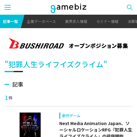
記事一覧
企業データベース
業界求人情報
セミナー情報
決算
"犯罪人生ライフイズクライム"
記事
1
件
新作ゲーム
Next Media Animation Japan、ソ
ーシャルロケーションRPG『犯罪人生
ライフイズクライム』の提供開始