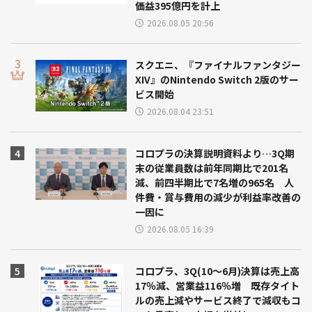
価益395億円を計上
2026.08.05 20:56
スクエニ、『ファイナルファンタジー
XIV』のNintendo Switch 2版のサー
ビス開始
2026.08.04 23:51
コロプラの決算説明資料より…3Q期
末の従業員数は前年同期比で201名
減、前四半期比で7名増の965名 人
件費・賞与費用の減少が利益率改善の
一因に
2026.08.05 16:39
コロプラ、3Q(10～6月)決算は売上高
17％減、営業益116％増 既存タイト
ルの売上減やサービス終了で減収もコ