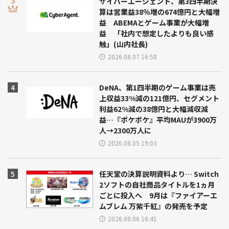
サイバーエージェント、第3四半期決
算は営業益38％増の674億円と大幅増
益 ABEMAとゲーム事業が大幅増
益 「社内で想定したよりも良い感
触」(山内社長)
2026.08.07 16:58
DeNA、第1四半期のゲーム事業は売
上収益33%減の121億円、セグメント
利益62%減の38億円と大幅減収減
益…『ポケポケ』平均MAUが3900万
人→2300万人に
2026.08.05 19:03
任天堂の決算説明資料より… Switch
2ソフトの自社商品タイトルを1ヵ月
ごとに投入へ 9月は『ファイアーエ
ムブレム 万紫千紅』の発売を予定
2026.08.06 16:41