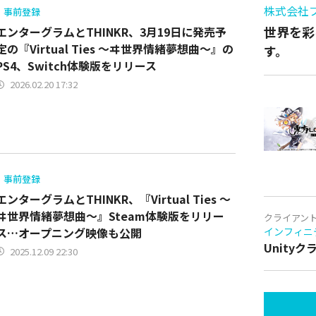
株式会社
事前登録
世界を彩
エンターグラムとTHINKR、3月19日に発売予
定の『Virtual Ties ～ヰ世界情緒夢想曲～』の
す。
PS4、Switch体験版をリリース
2026.02.20 17:32
事前登録
エンターグラムとTHINKR、『Virtual Ties ～
ヰ世界情緒夢想曲～』Steam体験版をリリー
クライアン
ス…オープニング映像も公開
インフィニ
Unity
2025.12.09 22:30