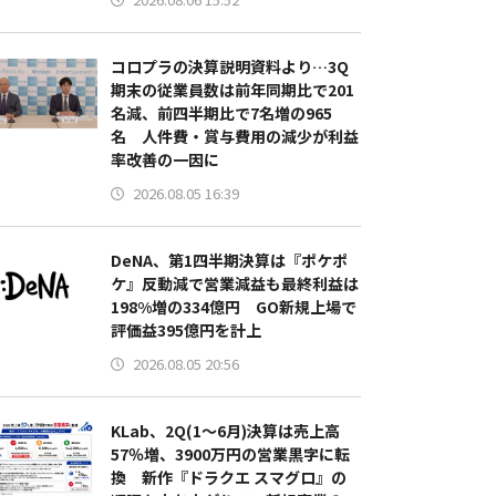
コロプラの決算説明資料より…3Q
期末の従業員数は前年同期比で201
名減、前四半期比で7名増の965
名 人件費・賞与費用の減少が利益
率改善の一因に
2026.08.05 16:39
DeNA、第1四半期決算は『ポケポ
ケ』反動減で営業減益も最終利益は
198%増の334億円 GO新規上場で
評価益395億円を計上
2026.08.05 20:56
KLab、2Q(1～6月)決算は売上高
57％増、3900万円の営業黒字に転
換 新作『ドラクエ スマグロ』の