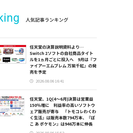
king
人気記事ランキング
任天堂の決算説明資料より…
Switch 2ソフトの自社商品タイト
ルを1ヵ月ごとに投入へ 9月は『フ
ァイアーエムブレム 万紫千紅』の発
売を予定
2026.08.06 16:41
任天堂、1Q(4～6月)決算は営業益
150％増に 利益率の高いソフトウ
ェア販売が寄与 『トモコレわくわ
く生活』は販売本数794万本、『ぽ
こ あ ポケモン』は946万本に伸長
2026.08.06 15:52