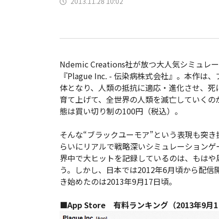
2013.11.28 10:02
Ndemic Creations社が放つ大人気シミュ
『Plague Inc. - 伝染病株式会社』。本作
体となり、人類の抵抗に適応・進化させ、死
育て上げて、全世界の人類を滅亡していくの
態は買い切り制の100円（税込）。
そんな“ブラックユーモア”という表現も突き
らいにリアルで戦略深いシミュレーションゲ
界中で大ヒットを記録しているのは、もはや
う。しかし、日本では2012年6月頃から配
き始めたのは2013年9月17日頃。
■App Store 有料ランキング（2013年9月