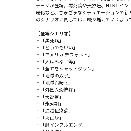
テージが登場。黒死病や天然痘、H1N1 イ
暖化など、さまざまなシチュエーションで新
のシナリオに関しては、続々増えていくよう
【登場シナリオ】
・「黒死病」
・「どうでもいい」
・「アメリカ デフォルト」
・「人はみな平等」
・「全てをシャットダウン」
・「地球の双子」
・「地球温暖化」
・「外国人恐怖症」
・「天然痘」
・「氷河期」
・「海賊伝染病」
・「火山灰」
・「豚インフルエンザ」