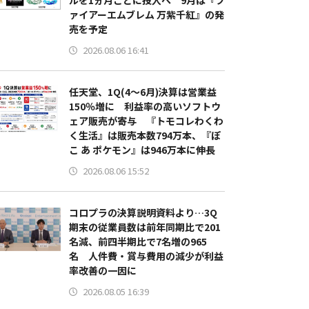
ルを1ヵ月ごとに投入へ 9月は『フ
ァイアーエムブレム 万紫千紅』の発
売を予定
2026.08.06 16:41
任天堂、1Q(4～6月)決算は営業益
150％増に 利益率の高いソフトウ
ェア販売が寄与 『トモコレわくわ
く生活』は販売本数794万本、『ぽ
こ あ ポケモン』は946万本に伸長
2026.08.06 15:52
コロプラの決算説明資料より…3Q
期末の従業員数は前年同期比で201
名減、前四半期比で7名増の965
名 人件費・賞与費用の減少が利益
率改善の一因に
2026.08.05 16:39