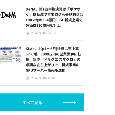
DeNA、第1四半期決算は『ポケポ
ケ』反動減で営業減益も最終利益は
198%増の334億円 GO新規上場で
評価益395億円を計上
2026.08.05 20:56
KLab、2Q(1～6月)決算は売上高
57％増、3900万円の営業黒字に転
換 新作『ドラクエ スマグロ』の
順調な立ち上がりで 新規事業の
GPUサーバー販売も進捗
2026.08.06 16:02
すべて見る