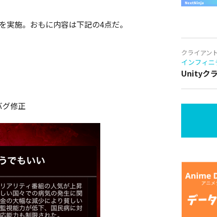
トを実施。おもに内容は下記の4点だ。
クライアン
インフィニ
Unity
 バグ修正