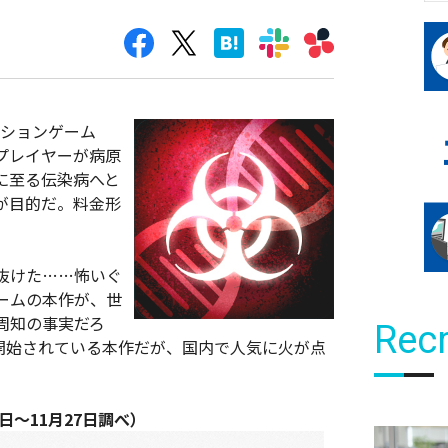
レーションゲーム
は、プレイヤーが病原
に至る伝染病へと
が目的だ。料金形
抜けた……怖いぐ
ームの本作が、世
周知の事実だろ
Recr
信開始されている本作だが、国内で人気に火が点
1日～11月27日調べ）