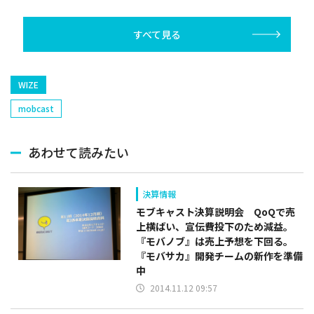
催の『DQウォーク』は
実施中の『ヘブ
NEST』が20位に登場
トップ10圏内に
は26位に上昇
すべて見る
WIZE
mobcast
あわせて読みたい
決算情報
モブキャスト決算説明会 QoQで売
上横ばい、宣伝費投下のため減益。
『モバノブ』は売上予想を下回る。
『モバサカ』開発チームの新作を準備
中
2014.11.12 09:57