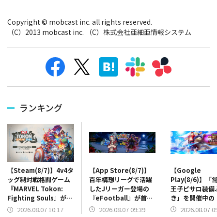
Copyright © mobcast inc. all rights reserved.
（C）2013 mobcast inc. （C）株式会社亜細亜情報システム
ランキング
【App Store(8/7)】
【Google
【Steam(8/7)】4v4タ
百年構想リーグで活躍
Play(8/6)】
ッグ制対戦格闘ゲーム
したJリーガー登場の
王子ピサロ装備
『MARVEL Tokon:
『eFootball』が首
き」を開催中の
Fighting Souls』が2
位 「常夏の魔王子ピ
ォーク』が18
位浮上 砲撃シミュレ
2026.08.07 09:39
2026.08.07 0
2026.08.07 10:17
サロ装備ふくびき」開
リース4.5周年
ーション『IRON