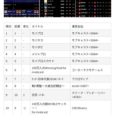
順位
前週
変化
タイトル
運営会社
1
1
-
モバプロ
モブキャスト<3664>
2
2
-
モバサカ
モブキャスト<3664>
3
3
-
モバダビ
モブキャスト<3664>
4
4
-
メジャプロ
モブキャスト<3664>
5
5
-
モバプロスカウト
モブキャスト<3664>
100万人のWinning Post for
6
6
-
コーエーテクモゲームス
mobcast
7
7
-
ｻｯｶｰ日本代表2014ﾋｰﾛｰｽﾞ
アクロディア
8
8
-
魁!!男塾～大連合武闘会～
enish<3667>
クリーク・アンド・リバー
9
10
1
刃牙-バキ-
<4763>
100万人の超WORLDサッカ
10
9
-1
ー！
CWS Brains
for mobcast