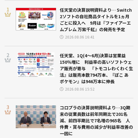
任天堂の決算説明資料より… Switch
2ソフトの自社商品タイトルを1ヵ月
ごとに投入へ 9月は『ファイアーエ
ムブレム 万紫千紅』の発売を予定
2026.08.06 16:41
任天堂、1Q(4～6月)決算は営業益
150％増に 利益率の高いソフトウェ
ア販売が寄与 『トモコレわくわく生
活』は販売本数794万本、『ぽこ あ
ポケモン』は946万本に伸長
2026.08.06 15:52
コロプラの決算説明資料より…3Q期
末の従業員数は前年同期比で201名
減、前四半期比で7名増の965名 人
件費・賞与費用の減少が利益率改善の
一因に