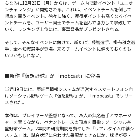
ちなみに12月23日（月）からは、ゲーム内で新イベント「ユニオ
ンチャレンジ」が開始される。これは、イベントチームを倒して
得点を競うイベント。徐々に強く、獲得ポイントも高くなるイベ
ントチームを、ユーザー同士でチームを組んで協力して撃破して
いく。ランキング上位には、豪華賞品がプレゼントされる。
そして、そんなイベントに向けて、新たに江藤智選手、掛布雅之選
手、金本知憲選手が登場。来るチームイベントに備えておくのも
いいかもしれない。
■新作『仮想野球』が「mobcast」に登場
12月19日には、亜細亜情報システムが運営するスマートフォン向
けソーシャル野球ゲーム『仮想野球』が、「mobcast」でリリー
スされた。
本作は、プレイヤーが監督となって、25人の無名選手とマネージ
ャーを育てながら、ペナントレースの頂点を目指すソーシャル基
盤野球ゲーム。2年間の研究期間を費やした「リアルタイム中継シ
ステム」は、試合状況に合わせた采配ができるほか、球場が昼・