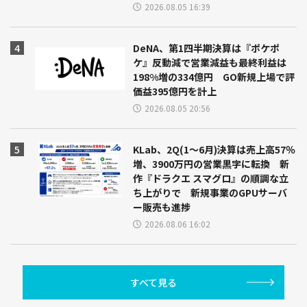
2026.08.05 16:39
DeNA、第1四半期決算は『ポケポ
ケ』反動減で営業減益も最終利益は
198%増の334億円 GO新規上場で評
価益395億円を計上
2026.08.05 20:56
KLab、2Q(1～6月)決算は売上高57％
増、3900万円の営業黒字に転換 新
作『ドラクエ スマグロ』の順調な立
ち上がりで 新規事業のGPUサーバ
ー販売も進捗
2026.08.06 16:02
すべて見る