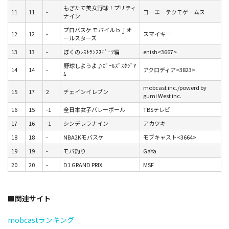
もぎたて美女野球！プリティ
11
11
-
コーエーテクモゲームス
ナイン
プロバスケ モバイルｂｊオ
12
12
-
スマイキー
ールスターズ
13
13
-
ぼくのﾚｽﾄﾗﾝ2ｽﾎﾟｰﾂ編
enish<3667>
野球しようよ♪ｶﾞｰﾙｽﾞｽﾀｼﾞｱ
14
14
-
アクロディア<3823>
ﾑ
mobcast inc./powerd by
15
17
2
チェインイレブン
gumi West inc.
16
15
-1
全日本女子バレーボール
TBSテレビ
17
16
-1
シンデレラナイン
アカツキ
18
18
-
NBA2Kモバスケ
モブキャスト<3664>
19
19
-
モバ釣り
GaYa
20
20
-
D1 GRAND PRIX
MSF
■関連サイト
mobcastランキング