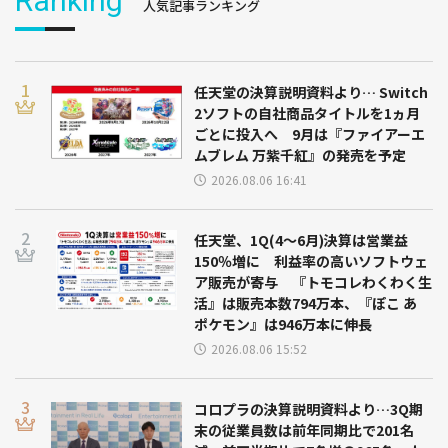
Ranking
人気記事ランキング
任天堂の決算説明資料より… Switch
2ソフトの自社商品タイトルを1ヵ月
ごとに投入へ 9月は『ファイアーエ
ムブレム 万紫千紅』の発売を予定
2026.08.06 16:41
任天堂、1Q(4～6月)決算は営業益
150％増に 利益率の高いソフトウェ
ア販売が寄与 『トモコレわくわく生
活』は販売本数794万本、『ぽこ あ
ポケモン』は946万本に伸長
2026.08.06 15:52
コロプラの決算説明資料より…3Q期
末の従業員数は前年同期比で201名