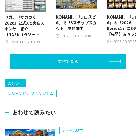
KONAMI、『プロスピ
KONAMI、『
セガ、『サカつく
A』で「3ステップスカ
A』の「2026
2026』公式Xで実在ス
ウト」を開催中
Series1」にS
ポンサー紹介
【先発】＆ Aラ
【DAZN（ダゾー
2026.08.07 15:30
【野手】新登場
ン）】篇をポスト
2026.08.07 1
2026.08.07 19:00
リー(オリックス
ラー(中日)、奈
己(北海道日本ハ
すべて見る
塁手)、持丸泰輝
捕手)など
ガンホー
レジェンド オブ キングダム
あわせて読みたい
サービス終了