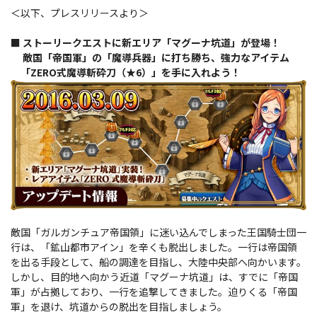
＜以下、プレスリリースより＞
■ ストーリークエストに新エリア「マグーナ坑道」が登場！
敵国「帝国軍」の「魔導兵器」に打ち勝ち、強力なアイテム
「ZERO式魔導斬砕刀（★6）」を手に入れよう！
敵国「ガルガンチュア帝国領」に迷い込んでしまった王国騎士団一
行は、「鉱山都市アイン」を辛くも脱出しました。一行は帝国領
を出る手段として、船の調達を目指し、大陸中央部へ向かいます。
しかし、目的地へ向かう近道「マグーナ坑道」は、すでに「帝国
軍」が占拠しており、一行を追撃してきました。迫りくる「帝国
軍」を退け、坑道からの脱出を目指しましょう。