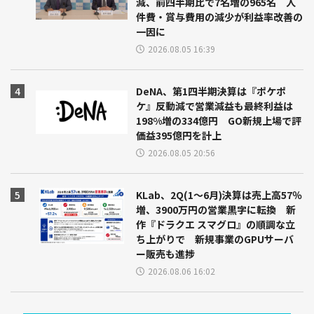
減、前四半期比で7名増の965名 人
件費・賞与費用の減少が利益率改善の
一因に
2026.08.05 16:39
DeNA、第1四半期決算は『ポケポ
ケ』反動減で営業減益も最終利益は
198%増の334億円 GO新規上場で評
価益395億円を計上
2026.08.05 20:56
KLab、2Q(1～6月)決算は売上高57％
増、3900万円の営業黒字に転換 新
作『ドラクエ スマグロ』の順調な立
ち上がりで 新規事業のGPUサーバ
ー販売も進捗
2026.08.06 16:02