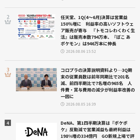
任天堂、1Q(4～6月)決算は営業益
150％増に 利益率の高いソフトウェ
ア販売が寄与 『トモコレわくわく生
活』は販売本数794万本、『ぽこ あ
ポケモン』は946万本に伸長
2026.08.06 15:52
コロプラの決算説明資料より…3Q期
末の従業員数は前年同期比で201名
減、前四半期比で7名増の965名 人
件費・賞与費用の減少が利益率改善の
一因に
2026.08.05 16:39
DeNA、第1四半期決算は『ポケポ
ケ』反動減で営業減益も最終利益は
198%増の334億円 GO新規上場で評