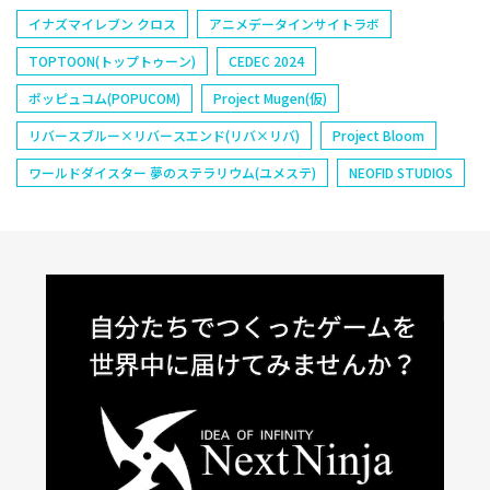
イナズマイレブン クロス
アニメデータインサイトラボ
TOPTOON(トップトゥーン)
CEDEC 2024
ポッピュコム(POPUCOM)
Project Mugen(仮)
リバースブルー×リバースエンド(リバ×リバ)
Project Bloom
ワールドダイスター 夢のステラリウム(ユメステ)
NEOFID STUDIOS