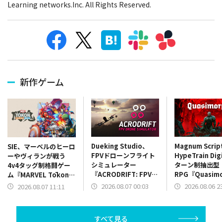
Learning networks.Inc. All Rights Reserved.
新作ゲーム
Dueking Studio、
Magnum Scri
SIE、マーベルのヒーロ
FPVドローンフライト
HypeTrain Dig
ーやヴィランが戦う
シミュレーター
ターン制抽出型
4v4タッグ制格闘ゲー
『ACRODRIFT: FPV
RPG『Quasim
ム『MARVEL Tōkon:
Drone Simulator』を
のバージョン1.
Fighting Souls』を
2026.08.07 00:03
2026.08.06 2
2026.08.07 11:11
発売
Steamでリリ
PS5とPC向けに本日発
売
すべて見る