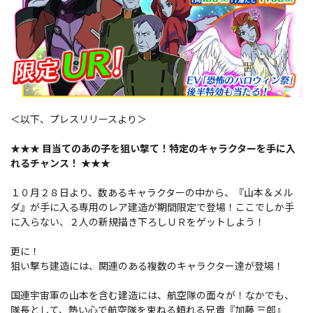
＜以下、プレスリリースより＞
★★★ 目当てのあの子を狙い撃て！特定のキャラクターを手に入
れるチャンス！ ★★★
１０月２８日より、数あるキャラクターの中から、『山本＆メル
ダ』が手に入る専用のレア建造が期間限定で登場！ここでしか手
に入らない、２人の新規描き下ろしＵＲをゲットしよう！
更に！
狙い撃ち建造には、関連のある複数のキャラクター達が登場！
国連宇宙軍の山本を含む建造には、航空隊の面々が！なかでも、
隊長として、熱い心で航空隊を束ねる頼れる兄貴『加藤 三郎』