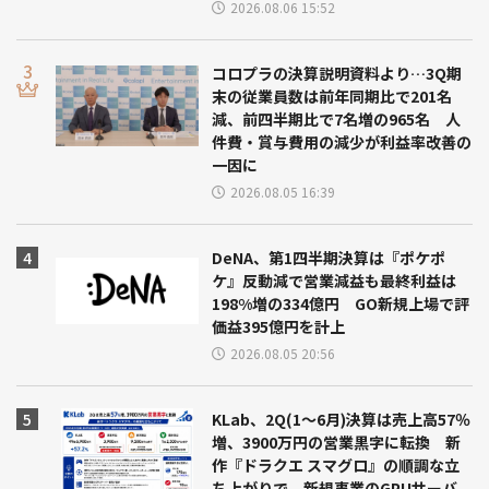
2026.08.06 15:52
コロプラの決算説明資料より…3Q期
末の従業員数は前年同期比で201名
減、前四半期比で7名増の965名 人
件費・賞与費用の減少が利益率改善の
一因に
2026.08.05 16:39
DeNA、第1四半期決算は『ポケポ
ケ』反動減で営業減益も最終利益は
198%増の334億円 GO新規上場で評
価益395億円を計上
2026.08.05 20:56
KLab、2Q(1～6月)決算は売上高57％
増、3900万円の営業黒字に転換 新
作『ドラクエ スマグロ』の順調な立
ち上がりで 新規事業のGPUサーバ