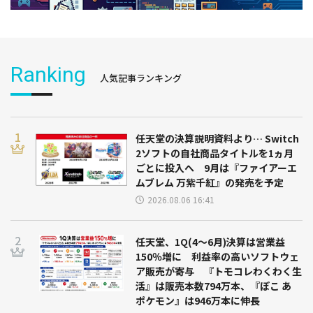
Ranking
人気記事ランキング
任天堂の決算説明資料より… Switch
2ソフトの自社商品タイトルを1ヵ月
ごとに投入へ 9月は『ファイアーエ
ムブレム 万紫千紅』の発売を予定
2026.08.06 16:41
任天堂、1Q(4～6月)決算は営業益
150％増に 利益率の高いソフトウェ
ア販売が寄与 『トモコレわくわく生
活』は販売本数794万本、『ぽこ あ
ポケモン』は946万本に伸長