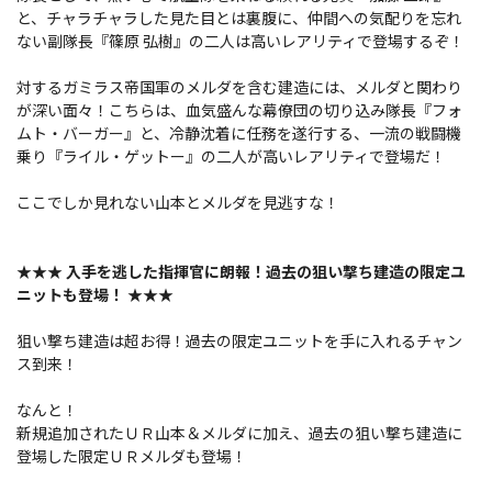
と、チャラチャラした見た目とは裏腹に、仲間への気配りを忘れ
ない副隊長『篠原 弘樹』の二人は高いレアリティで登場するぞ！
対するガミラス帝国軍のメルダを含む建造には、メルダと関わり
が深い面々！こちらは、血気盛んな幕僚団の切り込み隊長『フォ
ムト・バーガー』と、冷静沈着に任務を遂行する、一流の戦闘機
乗り『ライル・ゲットー』の二人が高いレアリティで登場だ！
ここでしか見れない山本とメルダを見逃すな！
★★★ 入手を逃した指揮官に朗報！過去の狙い撃ち建造の限定ユ
ニットも登場！ ★★★
狙い撃ち建造は超お得！過去の限定ユニットを手に入れるチャン
ス到来！
なんと！
新規追加されたＵＲ山本＆メルダに加え、過去の狙い撃ち建造に
登場した限定ＵＲメルダも登場！