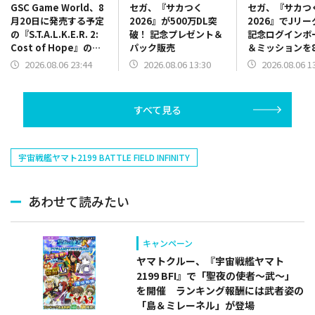
セガ、『サカつく
セガ、『サカつ
GSC Game World、8
2026』が500万DL突
2026』でJリ
月20日に発売する予定
破！ 記念プレゼント＆
記念ログインボ
の『S.T.A.L.K.E.R. 2:
パック販売
＆ミッションを
Cost of Hope』のロ
13時より開催
ケーションを紹介する
2026.08.06 13:30
2026.08.06 1
2026.08.06 23:44
最新映像を公開
すべて見る
宇宙戦艦ヤマト2199 BATTLE FIELD INFINITY
あわせて読みたい
キャンペーン
ヤマトクルー、『宇宙戦艦ヤマト
2199 BFI』で「聖夜の使者～武～」
を開催 ランキング報酬には武者姿の
「島＆ミレーネル」が登場