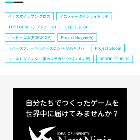
イナズマイレブン クロス
アニメデータインサイトラボ
TOPTOON(トップトゥーン)
CEDEC 2024
ポッピュコム(POPUCOM)
Project Mugen(仮)
リバースブルー×リバースエンド(リバ×リバ)
Project Bloom
ワールドダイスター 夢のステラリウム(ユメステ)
NEOFID STUDIOS