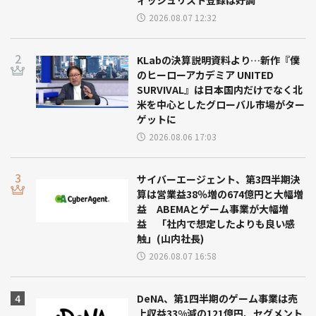
ィッシュリスト登録は好調
2026.08.07 12:32
KLabの決算説明資料より…新作『僕
のヒーローアカデミア UNITED
SURVIVAL』は日本国内だけでなく北
米を中心としたグローバル市場がター
ゲットに
2026.08.06 17:03
サイバーエージェント、第3四半期決
算は営業益38％増の674億円と大幅増
益 ABEMAとゲーム事業が大幅増
益 「社内で想定したよりも良い感
触」(山内社長)
2026.08.07 16:58
DeNA、第1四半期のゲーム事業は売
上収益33%減の121億円、セグメント