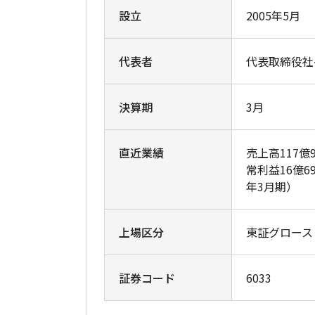
設立
2005年5月
代表者
代表取締役社長
決算期
3月
直近業績
売上高117億
常利益16億6
年3月期）
上場区分
東証グロース
証券コード
6033