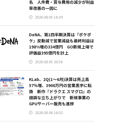
名 人件費・賞与費用の減少が利益
率改善の一因に
2026.08.05 16:39
DeNA、第1四半期決算は『ポケポ
ケ』反動減で営業減益も最終利益は
198%増の334億円 GO新規上場で
評価益395億円を計上
2026.08.05 20:56
KLab、2Q(1～6月)決算は売上高
57％増、3900万円の営業黒字に転
換 新作『ドラクエ スマグロ』の
順調な立ち上がりで 新規事業の
GPUサーバー販売も進捗
2026.08.06 16:02