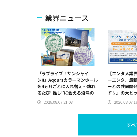
業界ニュース
「ラブライブ！サンシャイ
【エンタメ業
ン!!」Aqoursカラーマンホール
ーエンタ」最
を4ヵ月ごとに入れ替え…訪れ
ーとの共同開
るたび“推し”に会える沼津の聖
ドリ』の大ヒ
地（「ゆるキャン△」スタンプ
QualiArts
2026.08.07 21:03
2026.08.07 1
ラリーも設置）
すべ