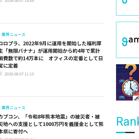
2026.08.07 18:00
業界ニュース
コロプラ、2022年9月に運用を開始した福利厚
生「無限バナナ」が運用開始から約4年で累計
消費数で約14万本に オフィスの定番として日
常に定着
2026.08.07 11:15
業界ニュース
カプコン、「令和8年熊本地震」の被災者・被
Ran
災地への支援として1000万円を義援金として熊
本県に寄付へ