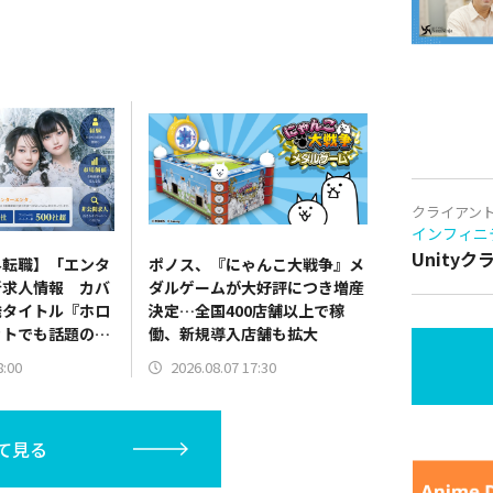
クライアン
インフィニ
Unity
界転職】「エンタ
ポノス、『にゃんこ大戦争』メ
新求人情報 カバ
ダルゲームが大好評につき増産
発タイトル『ホロ
決定…全国400店舗以上で稼
ットでも話題の
働、新規導入店舗も拡大
の求人情報を紹介
8:00
2026.08.07 17:30
て見る