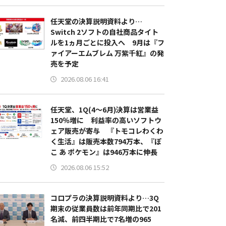
任天堂の決算説明資料より…
Switch 2ソフトの自社商品タイト
ルを1ヵ月ごとに投入へ 9月は『フ
ァイアーエムブレム 万紫千紅』の発
売を予定
2026.08.06 16:41
任天堂、1Q(4～6月)決算は営業益
150％増に 利益率の高いソフトウ
ェア販売が寄与 『トモコレわくわ
く生活』は販売本数794万本、『ぽ
こ あ ポケモン』は946万本に伸長
2026.08.06 15:52
コロプラの決算説明資料より…3Q
期末の従業員数は前年同期比で201
名減、前四半期比で7名増の965