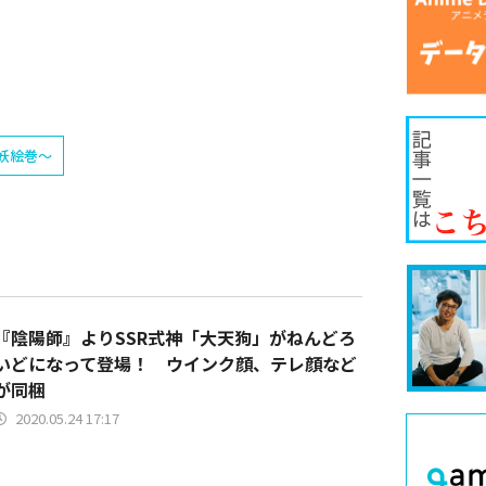
妖絵巻〜
『陰陽師』よりSSR式神「大天狗」がねんどろ
いどになって登場！ ウインク顔、テレ顔など
が同梱
2020.05.24 17:17