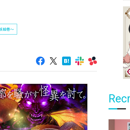
妖絵巻〜
Recr