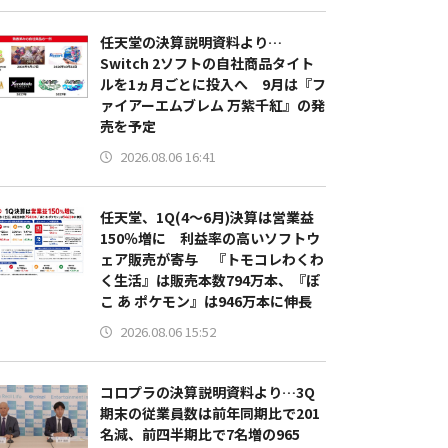
任天堂の決算説明資料より…
Switch 2ソフトの自社商品タイト
ルを1ヵ月ごとに投入へ 9月は『フ
ァイアーエムブレム 万紫千紅』の発
売を予定
2026.08.06 16:41
任天堂、1Q(4～6月)決算は営業益
150％増に 利益率の高いソフトウ
ェア販売が寄与 『トモコレわくわ
く生活』は販売本数794万本、『ぽ
こ あ ポケモン』は946万本に伸長
2026.08.06 15:52
コロプラの決算説明資料より…3Q
期末の従業員数は前年同期比で201
名減、前四半期比で7名増の965