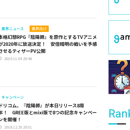
業界ニュース
業界向け
本格幻想RPG『陰陽師』を原作とするTVアニメ
が2020年に放送決定！ 安倍晴明の戦いを予感
させるティザーPV公開
2019.11.04 20:46
キャンペーン
ドリコム、『陰陽師』が本日リリース8周
Ran
年！ GREE版とmixi版で8つの記念キャンペー
ンを開催！
2018.12.20 20:51