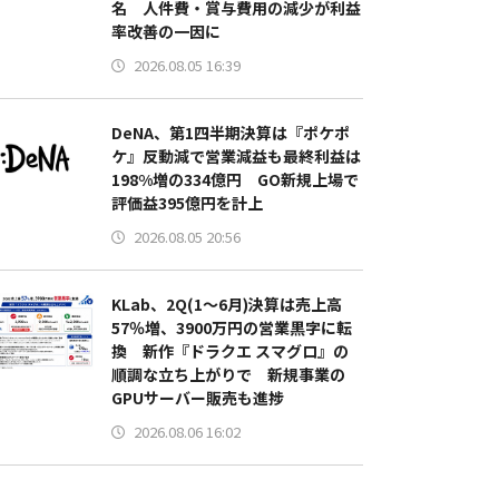
名 人件費・賞与費用の減少が利益
率改善の一因に
2026.08.05 16:39
DeNA、第1四半期決算は『ポケポ
ケ』反動減で営業減益も最終利益は
198%増の334億円 GO新規上場で
評価益395億円を計上
2026.08.05 20:56
KLab、2Q(1～6月)決算は売上高
57％増、3900万円の営業黒字に転
換 新作『ドラクエ スマグロ』の
順調な立ち上がりで 新規事業の
GPUサーバー販売も進捗
2026.08.06 16:02