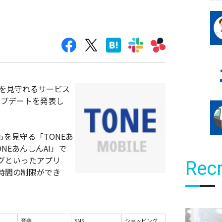
eを見守れるサービス
ーアップデートを発表し
を見守る「TONEあ
ONEあんしんAI」で
グといったアプリ
Recr
時間の制限ができ
音楽
SNS
ショッピング