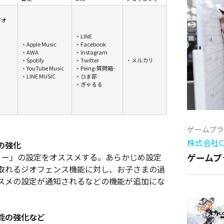
デオ
・LINE
・Apple Music
・Facebook
・AWA
・Instagram
・Spotify
・Twitter
・メルカリ
・YouTube Music
・Peing-質問箱-
・LINE MUSIC
・ひま部
・ぎゃるる
ゲームプ
株式会社Cy
の強化
ミリー」の設定をオススメする。あらかじめ設定
ゲームプ
取れるジオフェンス機能に対し、お子さまの過
スメの設定が通知されるなどの機能が追加にな
能の強化など