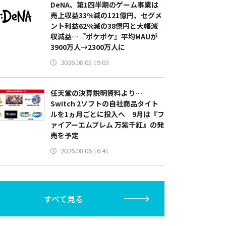
DeNA、第1四半期のゲーム事業は
売上収益33%減の121億円、セグメ
ント利益62%減の38億円と大幅減
収減益…『ポケポケ』平均MAUが
3900万人→2300万人に
2026.08.05 19:03
任天堂の決算説明資料より…
Switch 2ソフトの自社商品タイト
ルを1ヵ月ごとに投入へ 9月は『フ
ァイアーエムブレム 万紫千紅』の発
売を予定
2026.08.06 16:41
すべて見る