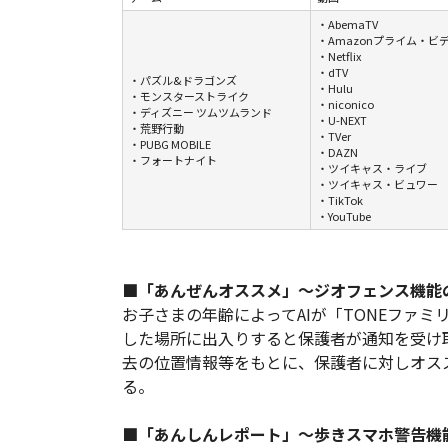
・AbemaTV
・Amazonプライム・ビ
・Netflix
・dTV
・パズル&ドラゴンズ
・Hulu
・モンスターストライク
・niconico
・ディズニー ツムツムランド
・U-NEXT
・荒野行動
・TVer
・PUBG MOBILE
・DAZN
・フォートナイト
・ツイキャス・ライブ
・ツイキャス・ビュワー
・TikTok
・YouTube
■「あんぜんオススメ」～ジオフェンス機能
お子さまの年齢によってAIが「TONEファ
した場所に出入りすると保護者が通知を受け
去の位置情報等をもとに、保護者に対しオス
る。
■「あんしんレポート」～歩きスマホ警告機