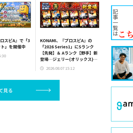
プロスピA』で「3
KONAMI、『プロスピA』の
ウト」を開催中
「2026 Series1」にSランク
【先発】＆ Aランク【野手】新
5:30
登場…ジェリー(オリックス)、
マラー(中日)、奈良間大己(北海
2026.08.07 15:12
道日本ハム/二塁手)、持丸泰輝
(広島/捕手)など
て見る