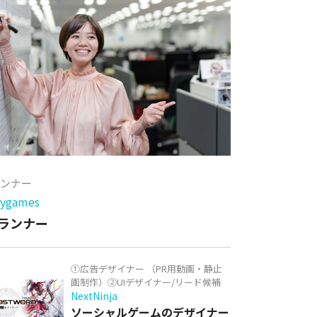
ランナー
games
ランナー
①広告デザイナー （PR用動画・静止
画制作）②UIデザイナー/リード候補
NextNinja
ソーシャルゲームのデザイナー