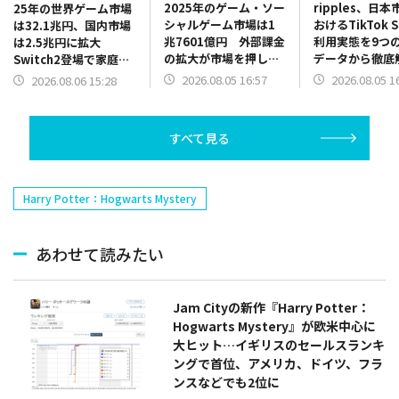
2025年のゲーム・ソー
ripples、日
25年の世界ゲーム市場
シャルゲーム市場は1
おけるTikTok 
は32.1兆円、国内市場
兆7601億円 外部課金
利用実態を9つ
は2.5兆円に拡大
の拡大が市場を押し上
データから徹底
Switch2登場で家庭用
げ モバイル・コンテ
継続意向72%
ゲーム市場が活性化
2026.08.05 16:57
2026.08.05 1
2026.08.06 15:28
ンツ・フォーラム調査
度アップ65%
「ファミ通ゲーム白書
テゴリはアパレ
2026」発刊
スメ・日用品
すべて見る
Harry Potter：Hogwarts Mystery
あわせて読みたい
Jam Cityの新作『Harry Potter：
Hogwarts Mystery』が欧米中心に
大ヒット…イギリスのセールスランキ
ングで首位、アメリカ、ドイツ、フラ
ンスなどでも2位に