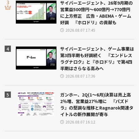
サイバーエージェント、26年9月期の
営業益500億円～600億円→770億円
に上方修正 広告・ABEMA・ゲーム
好調 『ホロドリ』の貢献も
2026.08.07 17:45
サイバーエージェント、ゲーム事業は
第3四半期も好調続く 『エンドレス
ラグナロク』と『ホロドリ』で第4四
半期はさらなる高みへ
2026.08.07 17:36
ガンホー、2Q(1～6月)決算は売上高
2％増、営業益27％増に 『パズド
ラ』の堅調な推移とRagnarok関連タ
イトルの新作展開が寄与
2026.08.07 16:12