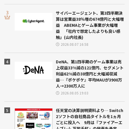
サイバーエージェント、第3四半期決
算は営業益38％増の674億円と大幅増
益 ABEMAとゲーム事業が大幅増
益 「社内で想定したよりも良い感
触」(山内社長)
2026.08.07 16:58
DeNA、第1四半期のゲーム事業は売
上収益33%減の121億円、セグメント
利益62%減の38億円と大幅減収減
益…『ポケポケ』平均MAUが3900万
人→2300万人に
2026.08.05 19:03
任天堂の決算説明資料より… Switch
2ソフトの自社商品タイトルを1ヵ月
ごとに投入へ 9月は『ファイアーエ
ムブレム 万紫千紅』の発売を予定