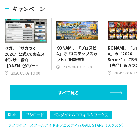
キャンペーン
KONAMI、『プロスピ
KONAMI、『
セガ、『サカつく
A』で「3ステップスカ
A』の「2026
2026』公式Xで実在ス
ウト」を開催中
Series1」にS
ポンサー紹介
【先発】＆ Aラ
【DAZN（ダゾー
2026.08.07 15:30
【野手】新登場
ン）】篇をポスト
2026.08.07 1
2026.08.07 19:00
リー(オリックス
ラー(中日)、奈
己(北海道日本ハ
すべて見る
塁手)、持丸泰輝
捕手)など
KLab
ブシロード
バンダイナムコフィルムワークス
ラブライブ！スクールアイドルフェスティバルALL STARS（スクスタ）