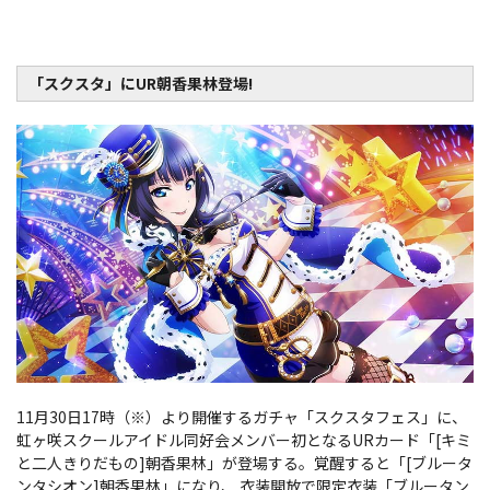
「スクスタ」にUR朝香果林登場!
11月30日17時（※）より開催するガチャ「スクスタフェス」に、
虹ヶ咲スクールアイドル同好会メンバー初となるURカード「[キミ
と二人きりだもの]朝香果林」が登場する。覚醒すると「[ブルータ
ンタシオン]朝香果林」になり、 衣装開放で限定衣装「ブルータン