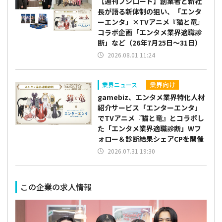
【週刊ブシロード】創業者と新社
長が語る新体制の狙い、「エンタ
ーエンタ」×TVアニメ『猫と竜』
コラボ企画「エンタメ業界適職診
断」など（26年7月25日～31日）
2026.08.01 11:24
業界向け
業界ニュース
gamebiz、エンタメ業界特化人材
紹介サービス「エンターエンタ」
でTVアニメ『猫と竜』とコラボし
た「エンタメ業界適職診断」Wフ
ォロー＆診断結果シェアCPを開催
2026.07.31 19:30
この企業の求人情報