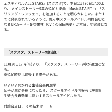
ェスティバル ALL STARS』(スクスタ)で、本日11月30日17:00よ
り、 メインストーリー9章の追加と楽曲「Music S.T.A.R.T!!」「ス
リリング・ワンウェイ」を追加することを明らかにした。またす
でに発表されているように、虹ヶ咲スクールアイドル同好会初と
なるURカード・朝香果林（CV：久保田未夢）が本日、初実装とな
る。
「スクスタ」ストーリー9章追加!
11月30日17時(※)より、 「スクスタ」ストーリー9章が追加とな
る。
※追加時間は前後する場合がある。
いよいよ開かれる生徒会長再選挙――
栞子が生徒会長になったら、 スクールアイドル同好会は廃部!?
生徒会長再選挙に協力するスクールアイドルたち。
討論会当日、 その結末は……!?