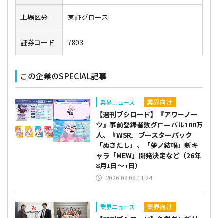
上場区分
東証グロース
証券コード
7803
この企業のSPECIAL記事
業界向け
業界ニュース
【週刊ブシロード】『アワーノー
ツ』事前登録者数グローバル100万
人、『WSR』ブースターパック
「ぬきたし」、「夢ノ結唱」新キ
ャラ「MEW」開発決定など（26年
8月1日～7日）
2026.08.08 11:24
業界向け
業界ニュース