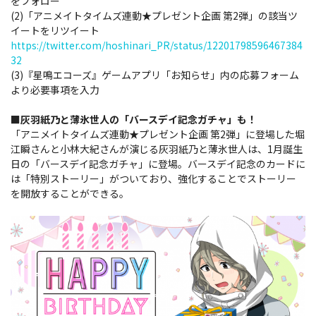
をフォロー
(2)「アニメイトタイムズ連動★プレゼント企画 第2弾」の該当ツ
イートをリツイート
https://twitter.com/hoshinari_PR/status/12201798596467384
32
(3)『星鳴エコーズ』ゲームアプリ「お知らせ」内の応募フォーム
より必要事項を入力
■灰羽紙乃と薄氷世人の「バースデイ記念ガチャ」も！
「アニメイトタイムズ連動★プレゼント企画 第2弾」に登場した堀
江瞬さんと小林大紀さんが演じる灰羽紙乃と薄氷世人は、1月誕生
日の「バースデイ記念ガチャ」に登場。バースデイ記念のカードに
は「特別ストーリー」がついており、強化することでストーリー
を開放することができる。