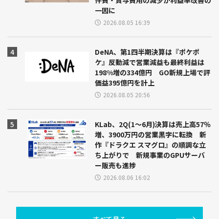
件費・賞与費用の減少が利益率改善の
一因に
2026.08.05 16:39
DeNA、第1四半期決算は『ポケポ
ケ』反動減で営業減益も最終利益は
198%増の334億円 GO新規上場で評
価益395億円を計上
2026.08.05 20:56
KLab、2Q(1～6月)決算は売上高57％
増、3900万円の営業黒字に転換 新
作『ドラクエ スマグロ』の順調な立
ち上がりで 新規事業のGPUサーバ
ー販売も進捗
2026.08.06 16:02