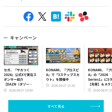
キャンペーン
KONAMI、『プロスピ
KONAMI、『
セガ、『サカつく
A』で「3ステップスカ
A』の「2026
2026』公式Xで実在ス
ウト」を開催中
Series1」にS
ポンサー紹介
【先発】＆ Aラ
【DAZN（ダゾー
2026.08.07 15:30
【野手】新登場
ン）】篇をポスト
2026.08.07 1
2026.08.07 19:00
リー(オリックス
ラー(中日)、奈
己(北海道日本ハ
すべて見る
塁手)、持丸泰輝