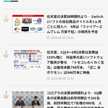
任天堂の決算説明資料より… Switch
2ソフトの自社商品タイトルを1ヵ月
ごとに投入へ 9月は『ファイアーエ
ムブレム 万紫千紅』の発売を予定
2026.08.06 16:41
任天堂、1Q(4～6月)決算は営業益
150％増に 利益率の高いソフトウェ
ア販売が寄与 『トモコレわくわく生
活』は販売本数794万本、『ぽこ あ
ポケモン』は946万本に伸長
2026.08.06 15:52
コロプラの決算説明資料より…3Q期
末の従業員数は前年同期比で201名
減、前四半期比で7名増の965名 人