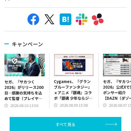
キャンペーン
Cygames、『グラン
セガ、『サカつ
セガ、『サカつく
ブルーファンタジー』
2026』公式X
2026』がリリース200
ｘアニメ『銀魂』コラ
ポンサー紹介
日…感謝の気持ちを込
ボ「銀魂 少年ならジャ
【DAZN（ダゾ
めて監督（プレイヤ
ンプの裏表紙までちゃ
ン）】篇をポス
ー）へ特別なプレゼン
2026.08.09 15:08
2026.08.07 1
2026.08.10 13:50
んと楽しめ」を復刻開
ト
催
すべて見る