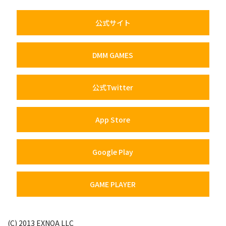
公式サイト
DMM GAMES
公式Twitter
App Store
Google Play
GAME PLAYER
(C) 2013 EXNOA LLC