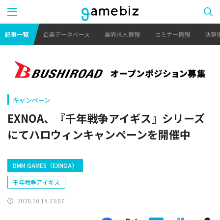
記事一覧
企業データベース
業界求人情報
セミナー情報
決算
キャンペーン
EXNOA、『千年戦争アイギス』シリーズ
にてハロウィンキャンペーンを開催中
DMM GAMES（EXNOA）
千年戦争アイギス
2020.10.15 23:07