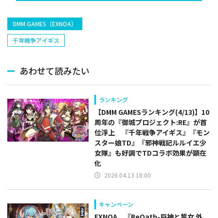
DMM GAMES（EXNOA）
千年戦争アイギス
あわせて読みたい
ランキング
【DMM GAMESランキング(4/13)】10
周年の『御城プロジェクト:RE』が首
位浮上 『千年戦争アイギス』『モン
スター娘TD』『邪神戦記ルルイエ少
女隊』も好調でTDコラボ効果が顕在
化
2026.04.13 18:00
キャンペーン
EXNOA、『ReOath-巨神と誓女 外