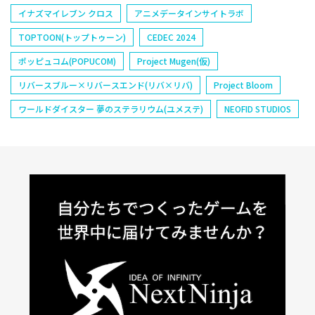
イナズマイレブン クロス
アニメデータインサイトラボ
TOPTOON(トップトゥーン)
CEDEC 2024
ポッピュコム(POPUCOM)
Project Mugen(仮)
リバースブルー×リバースエンド(リバ×リバ)
Project Bloom
ワールドダイスター 夢のステラリウム(ユメステ)
NEOFID STUDIOS