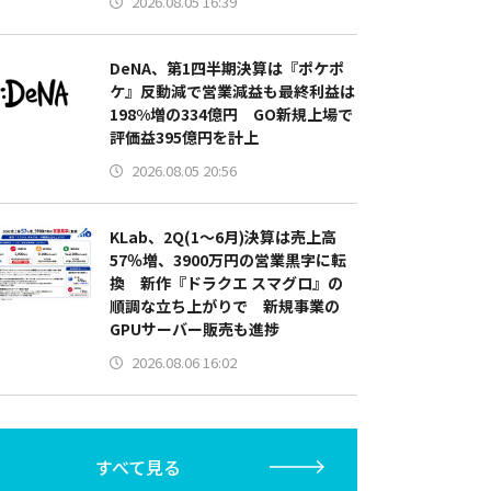
2026.08.05 16:39
DeNA、第1四半期決算は『ポケポ
ケ』反動減で営業減益も最終利益は
198%増の334億円 GO新規上場で
評価益395億円を計上
2026.08.05 20:56
KLab、2Q(1～6月)決算は売上高
57％増、3900万円の営業黒字に転
換 新作『ドラクエ スマグロ』の
順調な立ち上がりで 新規事業の
GPUサーバー販売も進捗
2026.08.06 16:02
すべて見る