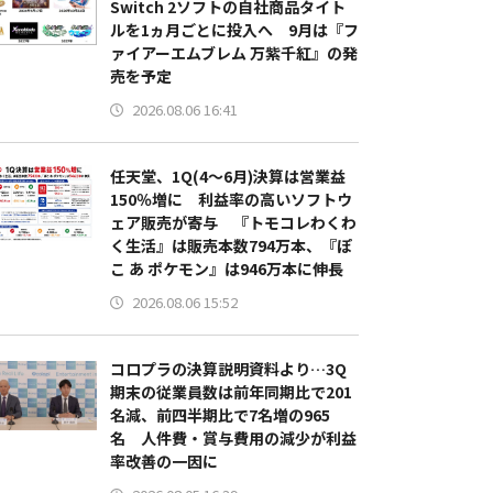
Switch 2ソフトの自社商品タイト
ルを1ヵ月ごとに投入へ 9月は『フ
ァイアーエムブレム 万紫千紅』の発
売を予定
2026.08.06 16:41
任天堂、1Q(4～6月)決算は営業益
150％増に 利益率の高いソフトウ
ェア販売が寄与 『トモコレわくわ
く生活』は販売本数794万本、『ぽ
こ あ ポケモン』は946万本に伸長
2026.08.06 15:52
コロプラの決算説明資料より…3Q
期末の従業員数は前年同期比で201
名減、前四半期比で7名増の965
名 人件費・賞与費用の減少が利益
率改善の一因に