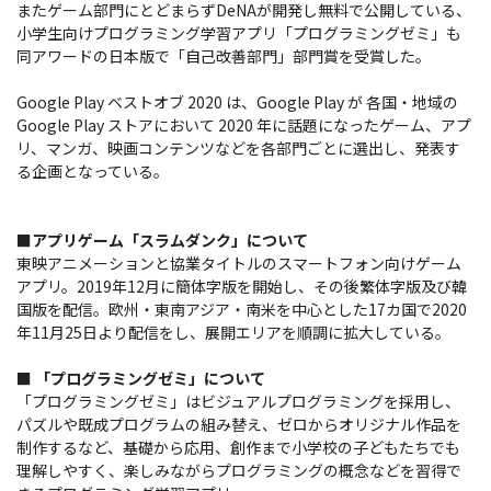
またゲーム部門にとどまらずDeNAが開発し無料で公開している、
小学生向けプログラミング学習アプリ「プログラミングゼミ」も
同アワードの日本版で「自己改善部門」部門賞を受賞した。
Google Play ベストオブ 2020 は、Google Play が 各国・地域の
Google Play ストアにおいて 2020 年に話題になったゲーム、アプ
リ、マンガ、映画コンテンツなどを各部門ごとに選出し、発表す
る企画となっている。
■アプリゲーム「スラムダンク」について
東映アニメーションと協業タイトルのスマートフォン向けゲーム
アプリ。2019年12月に簡体字版を開始し、その後繁体字版及び韓
国版を配信。欧州・東南アジア・南米を中心とした17カ国で2020
年11月25日より配信をし、展開エリアを順調に拡大している。
■ 「プログラミングゼミ」について
「プログラミングゼミ」はビジュアルプログラミングを採用し、
パズルや既成プログラムの組み替え、ゼロからオリジナル作品を
制作するなど、基礎から応用、創作まで小学校の子どもたちでも
理解しやすく、楽しみながらプログラミングの概念などを習得で