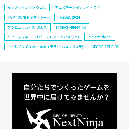
イナズマイレブン クロス
アニメデータインサイトラボ
TOPTOON(トップトゥーン)
CEDEC 2024
ポッピュコム(POPUCOM)
Project Mugen(仮)
リバースブルー×リバースエンド(リバ×リバ)
Project Bloom
ワールドダイスター 夢のステラリウム(ユメステ)
NEOFID STUDIOS