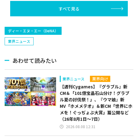
開を支援
すべて見る
ディー・エヌ・エー（DeNA）
業界ニュース
あわせて読みたい
業界向け
業界ニュース
【週刊Cygames】『グラブル』新
CM＆「101億宝晶石山分け！グラブ
ル夏の討伐祭！」、『ウマ娘』新
MV「ホメメテオ」＆新CM「世界にホ
メを！ぐっぢょぶ大賞」篇公開など
（26年8月1日～7日）
2026.08.08 12:31