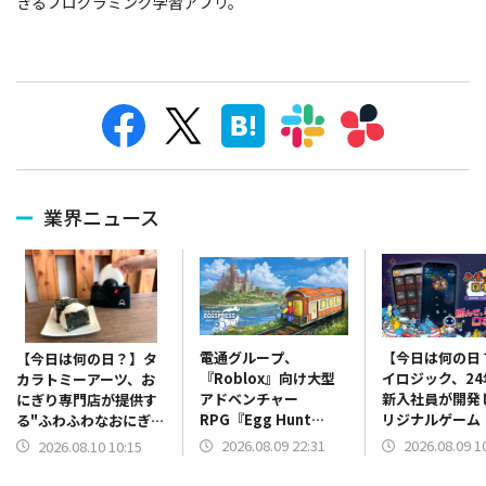
きるプログラミング学習アプリ。
業界ニュース
電通グループ、
【今日は何の日
【今日は何の日？】タ
『Roblox』向け大型
イロジック、24
カラトミーアーツ、お
アドベンチャー
新入社員が開発
にぎり専門店が提供す
RPG『Egg Hunt
リジナルゲーム
る"ふわふわなおにぎ
2026: The Grand
ャメチャロボッ
り"が手軽に作れる「究
2026.08.09 22:31
2026.08.09 1
2026.08.10 10:15
Eggspress』のプロデ
App Storeで
極のおにぎり」を発売
ュースとグローバル展
（2024年8月9
（2023年8月10日）