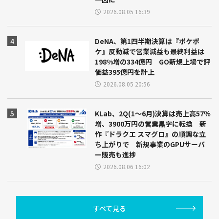
2026.08.05 16:39
DeNA、第1四半期決算は『ポケポ
ケ』反動減で営業減益も最終利益は
198%増の334億円 GO新規上場で評
価益395億円を計上
2026.08.05 20:56
KLab、2Q(1～6月)決算は売上高57％
増、3900万円の営業黒字に転換 新
作『ドラクエ スマグロ』の順調な立
ち上がりで 新規事業のGPUサーバ
ー販売も進捗
2026.08.06 16:02
すべて見る