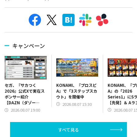
キャンペーン
KONAMI、『プロスピ
KONAMI、『
セガ、『サカつく
A』で「3ステップスカ
A』の「2026
2026』公式Xで実在ス
ウト」を開催中
Series1」にS
ポンサー紹介
【先発】＆ Aラ
【DAZN（ダゾー
2026.08.07 15:30
【野手】新登場
ン）】篇をポスト
2026.08.07 1
2026.08.07 19:00
リー(オリックス
ラー(中日)、奈
己(北海道日本ハ
すべて見る
塁手)、持丸泰輝