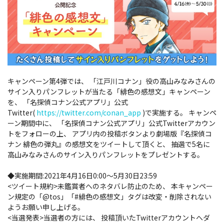
キャンペーン第4弾では、 「江戸川コナン」役の高山みなみさんの
サイン入りパンフレットが当たる「緋色の感想文」キャンペーン
を、 「名探偵コナン公式アプリ」公式
Twitter(
https://twitter.com/conan_app
)で実施する。 キャンペ
ーン期間中に、 「名探偵コナン公式アプリ」公式Twitterアカウン
トをフォローの上、 アプリ内の投稿ボタンより劇場版『名探偵コ
ナン 緋色の弾丸』の感想文をツイートして頂くと、 抽選で5名に
高山みなみさんのサイン入りパンフレットをプレゼントする。
◆実施期間:2021年4月16日0:00～5月30日23:59
<ツイート規約>未鑑賞者へのネタバレ防止のため、 本キャンペー
ン規定の「@tos」「#緋色の感想文」タグは改変・削除されない
ようお願い申し上げる。
<当選発表>当選者の方には、 投稿頂いたTwitterアカウントへダ