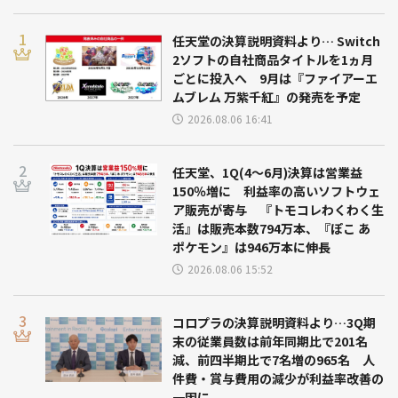
任天堂の決算説明資料より… Switch
2ソフトの自社商品タイトルを1ヵ月
ごとに投入へ 9月は『ファイアーエ
ムブレム 万紫千紅』の発売を予定
2026.08.06 16:41
任天堂、1Q(4～6月)決算は営業益
150％増に 利益率の高いソフトウェ
ア販売が寄与 『トモコレわくわく生
活』は販売本数794万本、『ぽこ あ
ポケモン』は946万本に伸長
2026.08.06 15:52
コロプラの決算説明資料より…3Q期
末の従業員数は前年同期比で201名
減、前四半期比で7名増の965名 人
件費・賞与費用の減少が利益率改善の
一因に