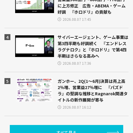
に上方修正 広告・ABEMA・ゲーム
好調 『ホロドリ』の貢献も
2026.08.07 17:45
サイバーエージェント、ゲーム事業は
第3四半期も好調続く 『エンドレス
ラグナロク』と『ホロドリ』で第4四
半期はさらなる高みへ
2026.08.07 17:36
ガンホー、2Q(1～6月)決算は売上高
2％増、営業益27％増に 『パズド
ラ』の堅調な推移とRagnarok関連タ
イトルの新作展開が寄与
2026.08.07 16:12
すべて見る