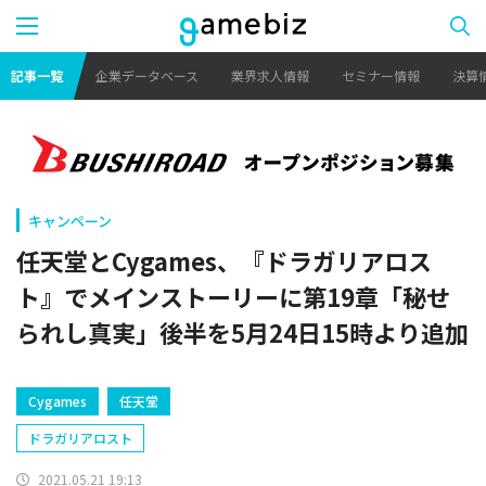
記事一覧
企業データベース
業界求人情報
セミナー情報
決算
キャンペーン
任天堂とCygames、『ドラガリアロス
ト』でメインストーリーに第19章「秘せ
られし真実」後半を5月24日15時より追加
Cygames
任天堂
ドラガリアロスト
2021.05.21 19:13