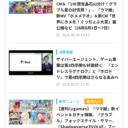
CM＆「101億宝晶石山分け！グラ
ブル夏の討伐祭！」、『ウマ娘』
新MV「ホメメテオ」＆新CM「世
界にホメを！ぐっぢょぶ大賞」篇
公開など（26年8月1日～7日）
2026.08.08 12:31
決算情報
サイバーエージェント、ゲーム事
業は第3四半期も好調続く 『エン
ドレスラグナロク』と『ホロド
リ』で第4四半期はさらなる高みへ
2026.08.07 17:36
業界向け
業界ニュース
【週刊Cygames】『ウマ娘』新イ
ベント＆ガチャ情報、『グラブ
ル』フォックステイル・サマー、
『Shadowverse EVOLVE』ブー