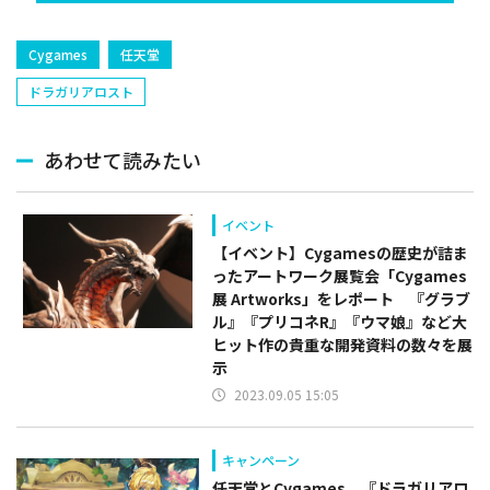
Cygames
任天堂
ドラガリアロスト
あわせて読みたい
イベント
【イベント】Cygamesの歴史が詰ま
ったアートワーク展覧会「Cygames
展 Artworks」をレポート 『グラブ
ル』『プリコネR』『ウマ娘』など大
ヒット作の貴重な開発資料の数々を展
示
2023.09.05 15:05
キャンペーン
任天堂とCygames、『ドラガリアロ