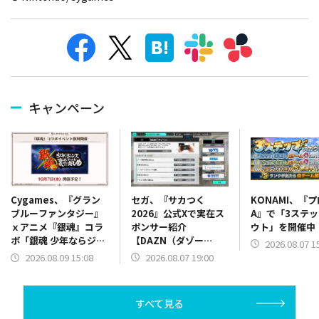
キャンペーン
セガ、『サカつく
KONAMI、『
Cygames、『グラン
2026』公式Xで実在ス
A』で「3ステ
ブルーファンタジー』
ポンサー紹介
ウト」を開催中
ｘアニメ『銀魂』コラ
【DAZN（ダゾー
ボ「銀魂 少年ならジャ
2026.08.07 1
ン）】篇をポスト
ンプの裏表紙までちゃ
2026.08.07 19:00
2026.08.09 15:08
んと楽しめ」を復刻開
催
すべて見る