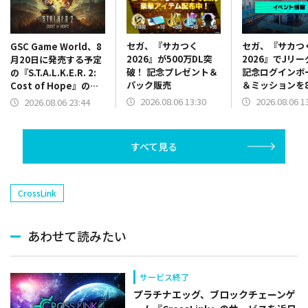
セガ、『サカつく
セガ、『サカつ
GSC Game World、8
2026』が500万DL突
2026』でJリ
月20日に発売する予定
破！ 記念プレゼント＆
記念ログインボ
の『S.T.A.L.K.E.R. 2:
パック販売
＆ミッションを
Cost of Hope』のロ
13時より開催
ケーションを紹介する
2026.08.06 13:30
2026.08.06 1
2026.08.06 23:44
最新映像を公開
すべて見る
CrossLink
あわせて読みたい
サービス終了
プラチナエッグ、ブロックチェーンゲ