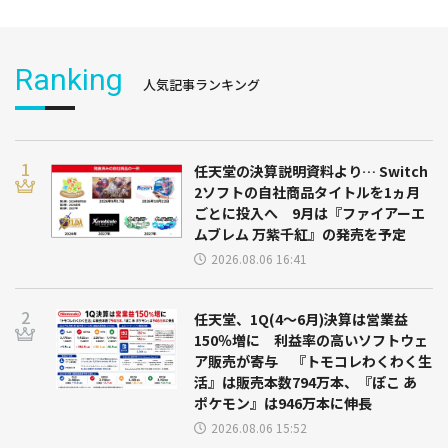
Ranking
人気記事ランキング
任天堂の決算説明資料より… Switch
2ソフトの自社商品タイトルを1ヵ月
ごとに投入へ 9月は『ファイアーエ
ムブレム 万紫千紅』の発売を予定
2026.08.06 16:41
任天堂、1Q(4～6月)決算は営業益
150％増に 利益率の高いソフトウェ
ア販売が寄与 『トモコレわくわく生
活』は販売本数794万本、『ぽこ あ
ポケモン』は946万本に伸長
2026.08.06 15:52