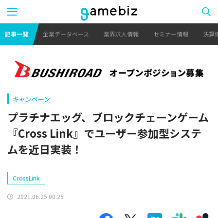
記事一覧
企業データベース
業界求人情報
セミナー情報
決算
キャンペーン
プラチナエッグ、ブロックチェーンゲーム
『Cross Link』でユーザー参加型システ
ムを近日実装！
CrossLink
2021.06.25 00:25