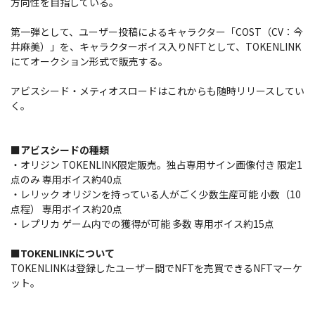
方向性を目指している。
第一弾として、ユーザー投稿によるキャラクター「COST（CV：今
井麻美）」を、キャラクターボイス入りNFTとして、TOKENLINK
にてオークション形式で販売する。
アビスシード・メティオスロードはこれからも随時リリースしてい
く。
■アビスシードの種類
・オリジン TOKENLINK限定販売。独占専用サイン画像付き 限定1
点のみ 専用ボイス約40点
・レリック オリジンを持っている人がごく少数生産可能 小数（10
点程） 専用ボイス約20点
・レプリカ ゲーム内での獲得が可能 多数 専用ボイス約15点
■TOKENLINKについて
TOKENLINKは登録したユーザー間でNFTを売買できるNFTマーケ
ット。