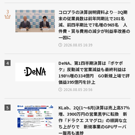
コロプラの決算説明資料より…3Q期
末の従業員数は前年同期比で201名
減、前四半期比で7名増の965名 人
件費・賞与費用の減少が利益率改善の
一因に
2026.08.05 16:39
DeNA、第1四半期決算は『ポケポ
ケ』反動減で営業減益も最終利益は
198%増の334億円 GO新規上場で評
価益395億円を計上
2026.08.05 20:56
KLab、2Q(1～6月)決算は売上高57％
増、3900万円の営業黒字に転換 新
作『ドラクエ スマグロ』の順調な立
ち上がりで 新規事業のGPUサーバ
ー販売も進捗