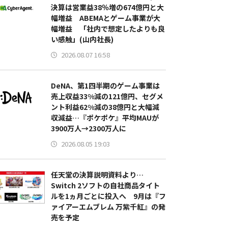
決算は営業益38％増の674億円と大
幅増益 ABEMAとゲーム事業が大
幅増益 「社内で想定したよりも良
い感触」(山内社長)
2026.08.07 16:58
DeNA、第1四半期のゲーム事業は
売上収益33%減の121億円、セグメ
ント利益62%減の38億円と大幅減
収減益…『ポケポケ』平均MAUが
3900万人→2300万人に
2026.08.05 19:03
任天堂の決算説明資料より…
Switch 2ソフトの自社商品タイト
ルを1ヵ月ごとに投入へ 9月は『フ
ァイアーエムブレム 万紫千紅』の発
売を予定