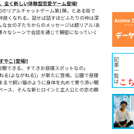
、全く新しい体験型恋愛ゲーム登場!
る初のリアルチャットゲーム第1弾。とある街で
仲良くなれる。話せば話すほどふたりの仲は深
んな女の子たちからのメッセージは超リアル!あ
様々なシーンで会話を通じて親密になっていく
やこ)登場!!
安眠できる、すてきお昼寝スポットなの」
永ねる(よながねる)」が新たに登場。公園で昼寝
まるで飼い猫のように身体を丸めて寄り添い眠
ペース、そんな新ヒロインと主人公との恋の顛