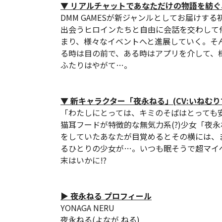
▼ リアルチャットであなただけの物語を紡ぐ
DMM GAMESが新ジャンルとしてお届けす
出会うヒロインたちと自由に会話を交わして
まり、様々なイベントへと進展していく。そ
る時は目の前で、ある時はアプリを介して、
ふたりはやがて…。
▼ 新キャラクター「夜永ねる」(CV:いねむりす
「わたしにとっては、キミのそばはとっても
猫耳フードが特徴的な無気力系(?)少女「夜
をしていたあなたが目覚めるとその横には、
るひとりの少女が…。いつも眠そうで超マイ
末はいかに!?
▶ 夜永ねる プロフィール
YONAGA NERU
夜永ねる(よなが ねる)