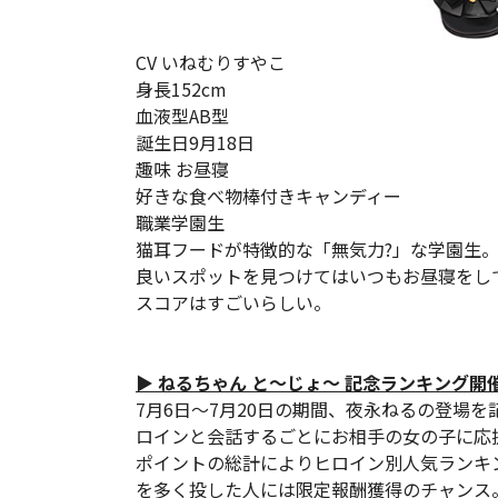
CV いねむりすやこ
身長152cm
血液型AB型
誕生日9月18日
趣味 お昼寝
好きな食べ物棒付きキャンディー
職業学園生
猫耳フードが特徴的な「無気力?」な学園生
良いスポットを見つけてはいつもお昼寝をし
スコアはすごいらしい。
▶ ねるちゃん と～じょ～ 記念ランキング開催
7月6日～7月20日の期間、夜永ねるの登場
ロインと会話するごとにお相手の女の子に応
ポイントの総計によりヒロイン別人気ランキ
を多く投した人には限定報酬獲得のチャンス