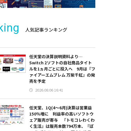
king
人気記事ランキング
任天堂の決算説明資料より…
Switch 2ソフトの自社商品タイト
ルを1ヵ月ごとに投入へ 9月は『フ
ァイアーエムブレム 万紫千紅』の発
売を予定
2026.08.06 16:41
任天堂、1Q(4～6月)決算は営業益
150％増に 利益率の高いソフトウ
ェア販売が寄与 『トモコレわくわ
く生活』は販売本数794万本、『ぽ