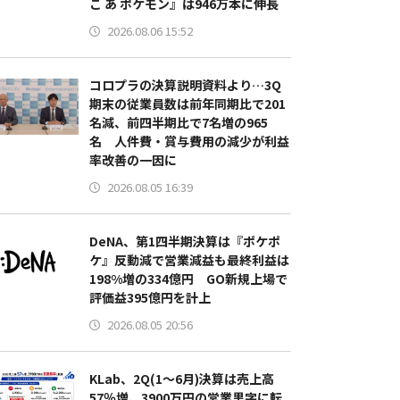
こ あ ポケモン』は946万本に伸長
2026.08.06 15:52
コロプラの決算説明資料より…3Q
期末の従業員数は前年同期比で201
名減、前四半期比で7名増の965
名 人件費・賞与費用の減少が利益
率改善の一因に
2026.08.05 16:39
DeNA、第1四半期決算は『ポケポ
ケ』反動減で営業減益も最終利益は
198%増の334億円 GO新規上場で
評価益395億円を計上
2026.08.05 20:56
KLab、2Q(1～6月)決算は売上高
57％増、3900万円の営業黒字に転