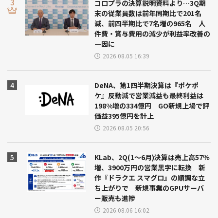
コロプラの決算説明資料より…3Q期
末の従業員数は前年同期比で201名
減、前四半期比で7名増の965名 人
件費・賞与費用の減少が利益率改善の
一因に
2026.08.05 16:39
DeNA、第1四半期決算は『ポケポ
ケ』反動減で営業減益も最終利益は
198%増の334億円 GO新規上場で評
価益395億円を計上
2026.08.05 20:56
KLab、2Q(1～6月)決算は売上高57％
増、3900万円の営業黒字に転換 新
作『ドラクエ スマグロ』の順調な立
ち上がりで 新規事業のGPUサーバ
ー販売も進捗
2026.08.06 16:02