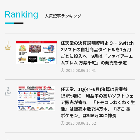
Ranking
人気記事ランキング
任天堂の決算説明資料より… Switch
2ソフトの自社商品タイトルを1ヵ月
ごとに投入へ 9月は『ファイアーエ
ムブレム 万紫千紅』の発売を予定
2026.08.06 16:41
任天堂、1Q(4～6月)決算は営業益
150％増に 利益率の高いソフトウェ
ア販売が寄与 『トモコレわくわく生
活』は販売本数794万本、『ぽこ あ
ポケモン』は946万本に伸長
2026.08.06 15:52