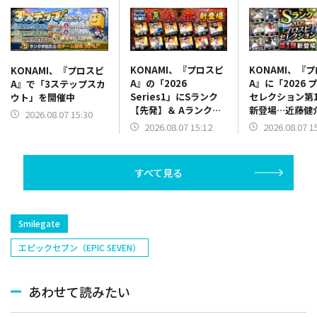
KONAMI、『プロスピ
KONAMI、『
KONAMI、『プロスピ
A』の「2026
A』に「2026 
A』で「3ステップスカ
Series1」にSランク
セレクション第
ウト」を開催中
【先発】＆ Aランク
新登場…近藤健
2026.08.07 15:30
【野手】新登場…ジェ
トバンク/右翼手
2026.08.07 15:12
2026.08.07 1
リー(オリックス)、マ
藤輝明(阪神/三
ラー(中日)、奈良間大
髙橋光成(西武/
己(北海道日本ハム/二
Ｒ．マルティネ
すべて見る
塁手)、持丸泰輝(広島/
人/抑え)など
捕手)など
Smilegate
エピックセブン（EPIC SEVEN）
あわせて読みたい