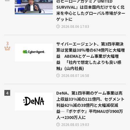
のヒーローアカデミア UNITED
SURVIVAL』は日本国内だけでなく北
米を中心としたグローバル市場がター
ゲットに
2026.08.06 17:03
サイバーエージェント、第3四半期決
算は営業益38％増の674億円と大幅増
益 ABEMAとゲーム事業が大幅増
益 「社内で想定したよりも良い感
触」(山内社長)
2026.08.07 16:58
DeNA、第1四半期のゲーム事業は売
上収益33%減の121億円、セグメント
利益62%減の38億円と大幅減収減
益…『ポケポケ』平均MAUが3900万
人→2300万人に
2026.08.05 19:03