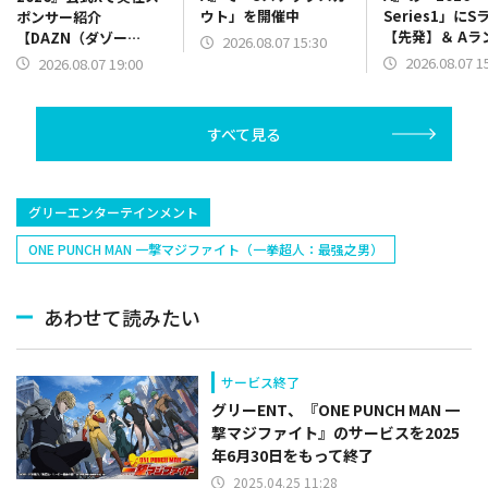
ウト」を開催中
Series1」にS
ポンサー紹介
【先発】＆ Aラ
【DAZN（ダゾー
2026.08.07 15:30
【野手】新登場
ン）】篇をポスト
2026.08.07 1
2026.08.07 19:00
リー(オリックス
ラー(中日)、奈
己(北海道日本ハ
すべて見る
塁手)、持丸泰輝
捕手)など
グリーエンターテインメント
ONE PUNCH MAN 一撃マジファイト（一拳超人：最强之男）
あわせて読みたい
サービス終了
グリーENT、『ONE PUNCH MAN 一
撃マジファイト』のサービスを2025
年6月30日をもって終了
2025.04.25 11:28