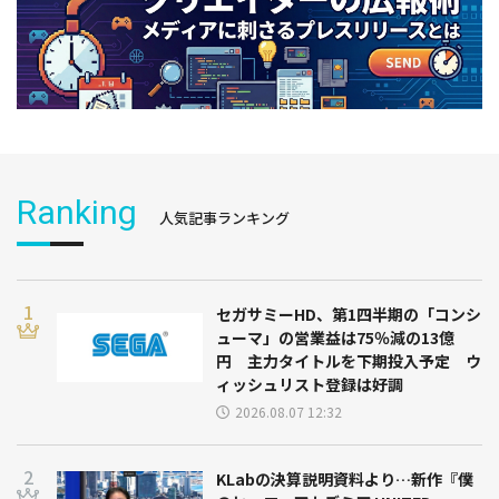
Ranking
人気記事ランキング
セガサミーHD、第1四半期の「コンシ
ューマ」の営業益は75％減の13億
円 主力タイトルを下期投入予定 ウ
ィッシュリスト登録は好調
2026.08.07 12:32
KLabの決算説明資料より…新作『僕