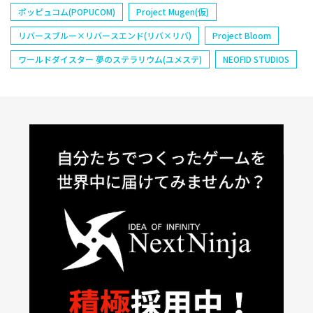
ポッピュコム(POPUCOM)
Project Mugen(仮)
リバースブルー×リバースエンド(リバ×リバ)
Project Bloom
ワールドダイスター 夢のステラリウム(ユメステ)
NEOFID STUDIOS