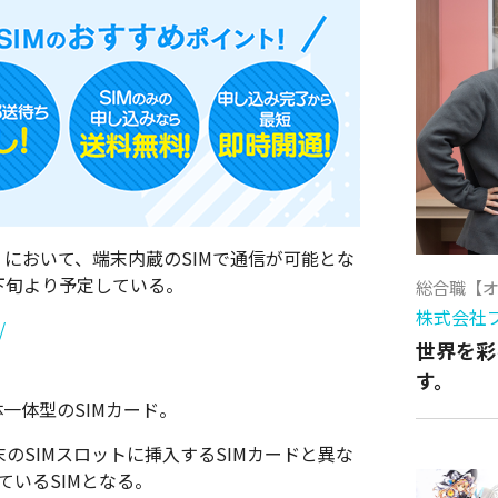
Mate」において、端末内蔵のSIMで通信が可能とな
月下旬より予定している。
総合職【
株式会社
/
世界を彩
す。
体一体型のSIMカード。
った端末のSIMスロットに挿入するSIMカードと異な
ているSIMとなる。