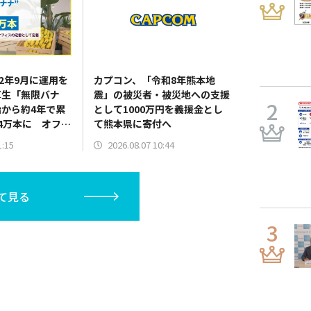
22年9月に運用を
カプコン、「令和8年熊本地
厚生「無限バナ
震」の被災者・被災地への支援
から約4年で累
として1000万円を義援金とし
4万本に オフィ
て熊本県に寄付へ
て日常に定着
1:15
2026.08.07 10:44
て見る