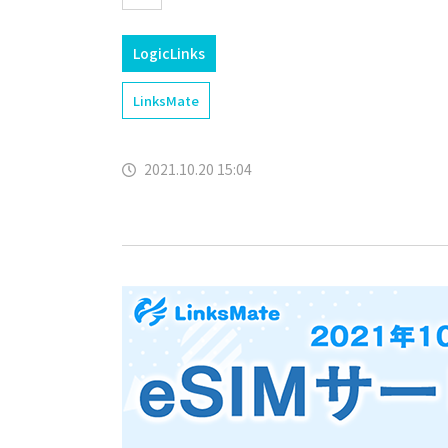
LogicLinks
LinksMate
2021.10.20 15:04