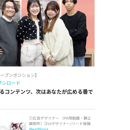
オープンポジション】
ブシロード
るコンテンツ、次はあなたが広める番で
①広告デザイナー （PR用動画・静止
画制作）②UIデザイナー/リード候補
NextNinja