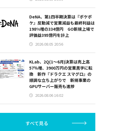
DeNA、第1四半期決算は『ポケポ
ケ』反動減で営業減益も最終利益は
198%増の334億円 GO新規上場で
評価益395億円を計上
2026.08.05 20:56
KLab、2Q(1～6月)決算は売上高
57％増、3900万円の営業黒字に転
換 新作『ドラクエ スマグロ』の
順調な立ち上がりで 新規事業の
GPUサーバー販売も進捗
2026.08.06 16:02
すべて見る