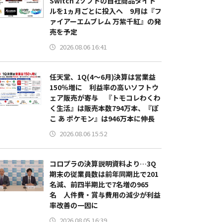
Switch 2ソフトの自社商品タイト
ルを1ヵ月ごとに投入へ 9月は『フ
ァイアーエムブレム 万紫千紅』の発
売を予定
2026.08.06 16:41
任天堂、1Q(4～6月)決算は営業益
150％増に 利益率の高いソフトウ
ェア販売が寄与 『トモコレわくわ
く生活』は販売本数794万本、『ぽ
こ あ ポケモン』は946万本に伸長
2026.08.06 15:52
コロプラの決算説明資料より…3Q
期末の従業員数は前年同期比で201
名減、前四半期比で7名増の965
名 人件費・賞与費用の減少が利益
率改善の一因に
2026.08.05 16:39