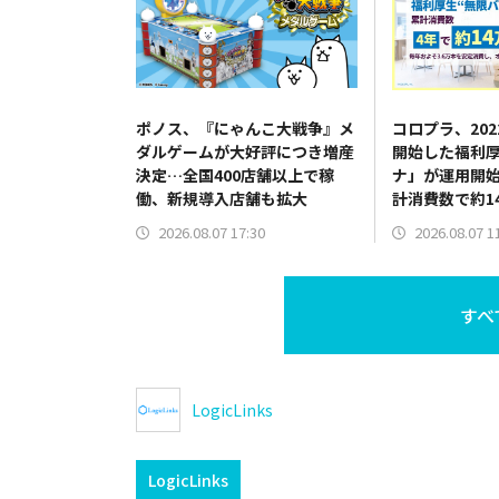
ポノス、『にゃんこ大戦争』メ
コロプラ、20
ダルゲームが大好評につき増産
開始した福利
決定…全国400店舗以上で稼
ナ」が運用開始
働、新規導入店舗も拡大
計消費数で約1
スの定番とし
2026.08.07 17:30
2026.08.07 1
すべ
LogicLinks
LogicLinks