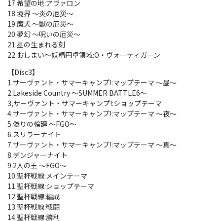
17.希望の地:アヴァロン
18.境界 ～炎の厄災～
19.魔犬 ～獣の厄災～
20.夢幻 ～呪いの厄災～
21.星の生まれる刻
22.おしまい～妖精円卓領域:O・ヴォーティガーン
【Disc3】
1.サーヴァント・サマーキャンプ!:マップテーマ ～昼～
2.Lakeside Country ～SUMMER BATTLE6～
3,サーヴァント・サマーキャンプ!:ショップテーマ
4.サーヴァント・サマーキャンプ!:マップテーマ ～夜～
5.偽りの輪廻 ～FGO～
6.スリラーナイト
7.サーヴァント・サマーキャンプ!:マップテーマ ～真～
8.デンジャーナイト
9.2人の王 ～FGO～
10.聖杯戦線:メインテーマ
11.聖杯戦線:ショップテーマ
12.聖杯戦線:編成
13.聖杯戦線:戦闘
14.聖杯戦線:勝利