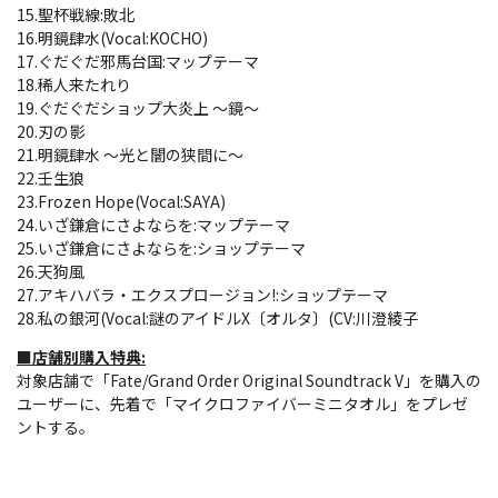
15.聖杯戦線:敗北
16.明鏡肆水(Vocal:KOCHO)
17.ぐだぐだ邪馬台国:マップテーマ
18.稀人来たれり
19.ぐだぐだショップ大炎上 ～鏡～
20.刃の影
21.明鏡肆水 ～光と闇の狭間に～
22.壬生狼
23.Frozen Hope(Vocal:SAYA)
24.いざ鎌倉にさよならを:マップテーマ
25.いざ鎌倉にさよならを:ショップテーマ
26.天狗風
27.アキハバラ・エクスプロージョン!:ショップテーマ
28.私の銀河(Vocal:謎のアイドルX〔オルタ〕(CV:川澄綾子
■店舗別購入特典:
対象店舗で「Fate/Grand Order Original Soundtrack V」を購入の
ユーザーに、先着で「マイクロファイバーミニタオル」をプレゼ
ントする。