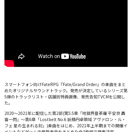
スマートフォン向けFateRPG『Fate/Grand Order』の楽曲をまと
めたオリジナルサウンドトラック。発売が決定しているシリーズ第
5弾のトラックリスト・店舗別特典画像、発売告知TVCMを公開し
た。
2020～2021年に配信した第2部(第5.5章「地獄界曼荼羅 平安京 轟
雷一閃」～第6章「Lostbelt No.6 妖精円卓領域 アヴァロン・ル・
フェ 星の生まれる刻」)楽曲をはじめ、2021年上半期までの開催イ
ベントなどゲーム内最新楽曲をまとめた全3枚組で発売決定。