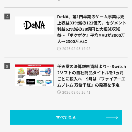
DeNA、第1四半期のゲーム事業は売
上収益33%減の121億円、セグメント
利益62%減の38億円と大幅減収減
益…『ポケポケ』平均MAUが3900万
人→2300万人に
2026.08.05 19:03
任天堂の決算説明資料より… Switch
2ソフトの自社商品タイトルを1ヵ月
ごとに投入へ 9月は『ファイアーエ
ムブレム 万紫千紅』の発売を予定
2026.08.06 16:41
すべて見る