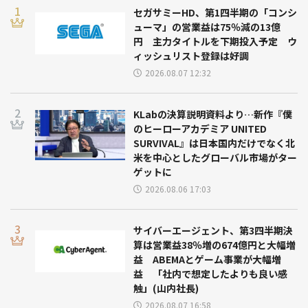
セガサミーHD、第1四半期の「コンシ
ューマ」の営業益は75％減の13億
円 主力タイトルを下期投入予定 ウ
ィッシュリスト登録は好調
2026.08.07 12:32
KLabの決算説明資料より…新作『僕
のヒーローアカデミア UNITED
SURVIVAL』は日本国内だけでなく北
米を中心としたグローバル市場がター
ゲットに
2026.08.06 17:03
サイバーエージェント、第3四半期決
算は営業益38％増の674億円と大幅増
益 ABEMAとゲーム事業が大幅増
益 「社内で想定したよりも良い感
触」(山内社長)
2026.08.07 16:58