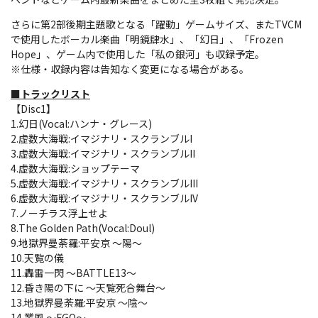
さらに第2部後期主題歌となる「躍動」ゲームサイズ、またTVCM
で使用したボーカル楽曲「明鏡肆水」、「幻日」、「Frozen
Hope」、ゲーム内で使用した「私の銀河」も収録予定。
※仕様・収録内容は告知なく変更になる場合がある。
■トラックリスト
【Disc1】
1.幻日(Vocal:ハンナ・グレース)
2.虚数大海戦:イマジナリ・スクランブルI
3.虚数大海戦:イマジナリ・スクランブルII
4.虚数大海戦:ショップテーマ
5.虚数大海戦:イマジナリ・スクランブルIII
6.虚数大海戦:イマジナリ・スクランブルIV
7.ノーチラス浮上せよ
8.The Golden Path(Vocal:Doul)
9.地獄界曼荼羅:平安京 ～陽～
10.天覧の儀
11.轟雷一閃 ～BATTLE13～
12.昏き陽の下に ～天覧死合舞台～
13.地獄界曼荼羅:平安京 ～陰～
14.業風 ～FGO～