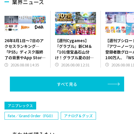
業界ニュース
【週刊Cygames】
【週刊ブシロー
26年8月1日～7日のア
『グラブル』新CM＆
『アワーノーツ
クセスランキング…
「101億宝晶石山分
登録者数グロー
「PS5」ディスク版終
け！グラブル夏の討伐
100万人、『W
了の背景やApp Store
祭！」、『ウマ娘』新
ースターパック
振り返り、決算関係が
2026.08.08 12:31
2026.08.08 1
2026.08.08 14:35
MV「ホメメテオ」＆新
たし」、「夢ノ
上位に
CM「世界にホメを！ぐ
新キャラ「ME
っぢょぶ大賞」篇公開
決定など（26年
すべて見る
など（26年8月1日～7
～7日）
日）
アニプレックス
Fate／Grand Order（FGO）
アナログ＆グッズ