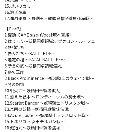
15.災いのカミ
16.源氏進軍
17.血風迅雷 ～羅刹王・髑髏烏帽子蘆屋道満戦～
【Disc2】
1.躍動-GAME size-(Vocal:坂本真綾)
2.はじまり～妖精円卓領域:アヴァロン・ル・フェ
3.妖精たち
4.咎人たち ～BATTLE14～
5.選定の槍 ～FATAL BATTLE5～
6.予言の旅～妖精円卓領域:巡礼
7.冬の玉座
8.Black Prominence ～妖精騎士ガウェイン戦～
9.冬の記憶
10.戦火に～妖精円卓領域:動乱
11.燃えた絵本 ～ロンディニウムの騎士戦～
12.Scarlet Dancer ～妖精騎士トリスタン戦～
13.楽園の妖精～妖精円卓領域:決戦
14.Azure Luster ～妖精騎士ランスロット戦～
15.トネリコ ～女王モルガン戦～
16.戴冠式～妖精円卓領域:崩壊