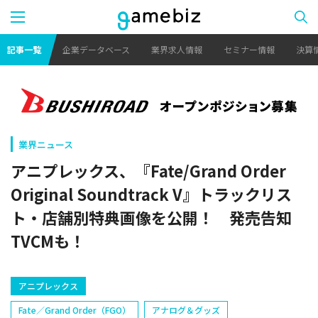
記事一覧
企業データベース
業界求人情報
セミナー情報
決算
業界ニュース
アニプレックス、『Fate/Grand Order
Original Soundtrack V』トラックリス
ト・店舗別特典画像を公開！ 発売告知
TVCMも！
アニプレックス
Fate／Grand Order（FGO）
アナログ＆グッズ