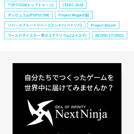
TOPTOON(トップトゥーン)
CEDEC 2024
ポッピュコム(POPUCOM)
Project Mugen(仮)
リバースブルー×リバースエンド(リバ×リバ)
Project Bloom
ワールドダイスター 夢のステラリウム(ユメステ)
NEOFID STUDIOS