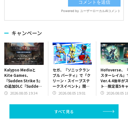
キャンペーン
セガ、『ソニックラン
HoYoverse
Kalypso Mediaと
ブル パーティ』で「ク
スターレイル』
Kite Games、
リーン・スイープステ
Ver.4.4後半が
『Sudden Strike 5』
ークスイベント」開
ト…限定星5キ
の追加DLC『Sudden
催…夏の気分を盛り上
ナイクス」「ケ
Strike 5 – France:
2026.08.05 19:01
2026.08.05 1
2026.08.05 19:34
げる新規サマースキン
ラ」「アベンチ
Road to
も
ン」が同時復刻
Liberation』をリリー
るイベント跳躍
ス
すべて見る