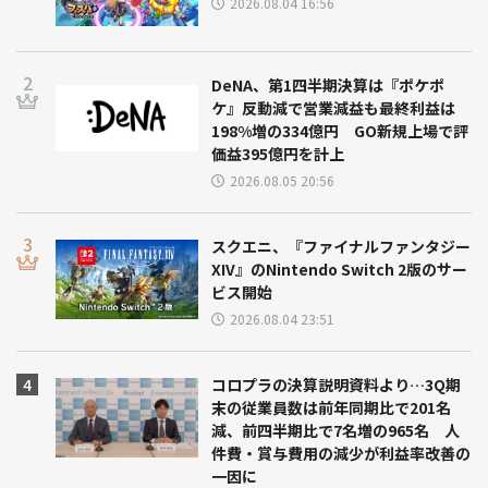
2026.08.04 16:56
DeNA、第1四半期決算は『ポケポ
ケ』反動減で営業減益も最終利益は
198%増の334億円 GO新規上場で評
価益395億円を計上
2026.08.05 20:56
スクエニ、『ファイナルファンタジー
XIV』のNintendo Switch 2版のサー
ビス開始
2026.08.04 23:51
コロプラの決算説明資料より…3Q期
末の従業員数は前年同期比で201名
減、前四半期比で7名増の965名 人
件費・賞与費用の減少が利益率改善の
一因に