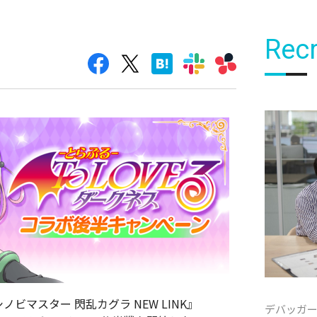
Recr
『シノビマスター 閃乱カグラ NEW LINK』
デバッガ