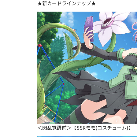
★新カードラインナップ★
＜閃乱覚醒前＞【SSRモモ(コスチューム)】