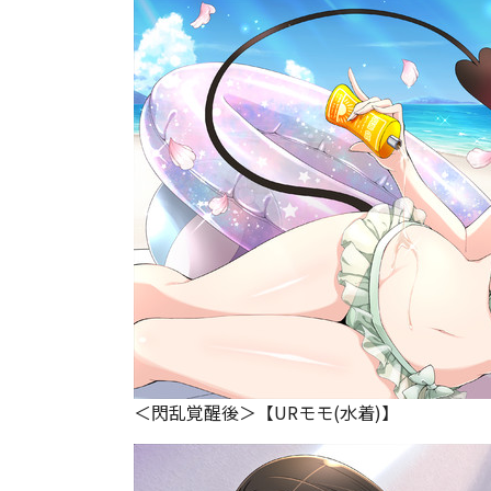
＜閃乱覚醒後＞【URモモ(水着)】