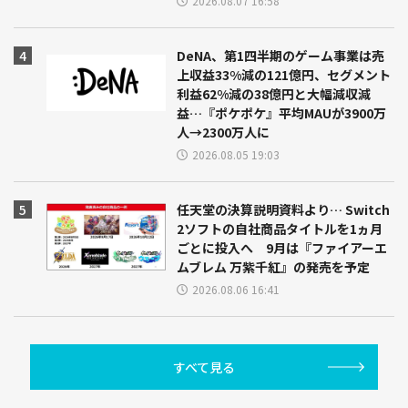
2026.08.07 16:58
DeNA、第1四半期のゲーム事業は売
上収益33%減の121億円、セグメント
利益62%減の38億円と大幅減収減
益…『ポケポケ』平均MAUが3900万
人→2300万人に
2026.08.05 19:03
任天堂の決算説明資料より… Switch
2ソフトの自社商品タイトルを1ヵ月
ごとに投入へ 9月は『ファイアーエ
ムブレム 万紫千紅』の発売を予定
2026.08.06 16:41
すべて見る