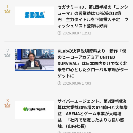
セガサミーHD、第1四半期の「コンシ
ューマ」の営業益は75％減の13億
円 主力タイトルを下期投入予定 ウ
ィッシュリスト登録は好調
2026.08.07 12:32
KLabの決算説明資料より…新作『僕
のヒーローアカデミア UNITED
SURVIVAL』は日本国内だけでなく北
米を中心としたグローバル市場がター
ゲットに
2026.08.06 17:03
サイバーエージェント、第3四半期決
算は営業益38％増の674億円と大幅増
益 ABEMAとゲーム事業が大幅増
益 「社内で想定したよりも良い感
触」(山内社長)