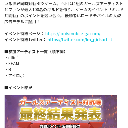
いる世界同時対戦RPGゲーム。 今回は4組のガールズアーティスト
とファンが最大100名のギルドを作り、 ゲーム内イベント「ギルド
共闘戦」のポイントを競い合う。 優勝者はロードモバイルの大型
広告モデルに起用！
イベント特設ページ：
https://lordsmobile-ga.com/
イベント特設Twitter：
https://twitter.com/Im_girlsartist
■参加アーティスト一覧（順不同）
・elfin'
・FEAM
・R
・アイロボ
■イベント結果