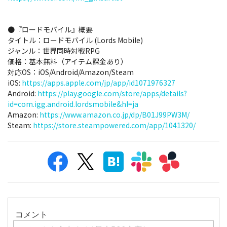
●『ロードモバイル』概要
タイトル：ロードモバイル (Lords Mobile)
ジャンル：世界同時対戦RPG
価格：基本無料（アイテム課金あり）
対応OS：iOS/Android/Amazon/Steam
iOS:
https://apps.apple.com/jp/app/id1071976327
Android:
https://play.google.com/store/apps/details?
id=com.igg.android.lordsmobile&hl=ja
Amazon:
https://www.amazon.co.jp/dp/B01J99PW3M/
Steam:
https://store.steampowered.com/app/1041320/