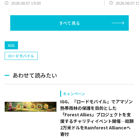
【野手】新登場
ン）】篇をポスト
2026.08.07 1
2026.08.07 19:00
リー(オリックス
ラー(中日)、奈
己(北海道日本ハ
すべて見る
塁手)、持丸泰輝
捕手)など
IGG
ロードモバイル
あわせて読みたい
キャンペーン
IGG、『ロードモバイル』でアマゾン
熱帯雨林の保護を目的とした
「Forest Allies」プロジェクトを支
援するチャリティイベント開催…総額
2万米ドルをRainforest Allianceへ
寄付