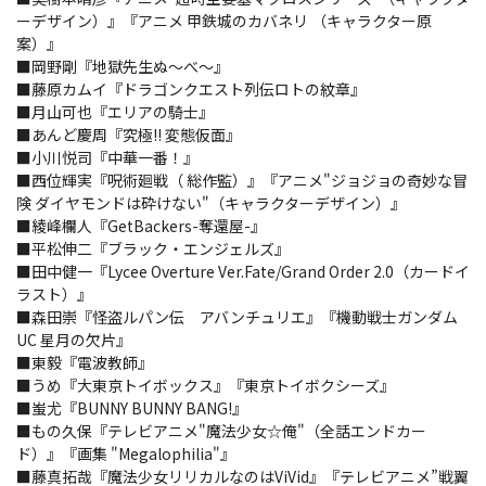
ーデザイン）』『アニメ 甲鉄城のカバネリ （キャラクター原
案）』
■岡野剛『地獄先生ぬ～べ～』
■藤原カムイ『ドラゴンクエスト列伝ロトの紋章』
■月山可也『エリアの騎士』
■あんど慶周『究極!! 変態仮面』
■小川悦司『中華一番！』
■西位輝実『呪術廻戦（ 総作監）』『アニメ"ジョジョの奇妙な冒
険 ダイヤモンドは砕けない"（キャラクターデザイン）』
■綾峰欄人『GetBackers-奪還屋-』
■平松伸二『ブラック・エンジェルズ』
■田中健一『Lycee Overture Ver.Fate/Grand Order 2.0（カードイ
ラスト）』
■森田崇『怪盗ルパン伝 アバンチュリエ』『機動戦士ガンダム
UC 星月の欠片』
■東毅『電波教師』
■うめ『大東京トイボックス』『東京トイボクシーズ』
■蚩尤『BUNNY BUNNY BANG!』
■もの久保『テレビアニメ"魔法少女☆俺"（全話エンドカー
ド）』『画集 "Megalophilia"』
■藤真拓哉『魔法少女リリカルなのはViVid』『テレビアニメ”戦翼