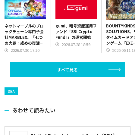
gumi、暗号資産運用フ
BOUNTYKIND
ネットマーブルのブロ
ァンド「SBI Crypto
SOLUTIONS
ックチェーン専門子会
Fund I」の運営開始
タイムカードア
社MARBLEX、『七つ
ンゲーム『EXE
の大罪：戒めの復活
2026.07.28 18:59
ARENA』が事
NFT』を正式リリース
2026.06.11 1
2026.07.30 17:10
ャンペーンを開
すべて見る
DEA
あわせて読みたい