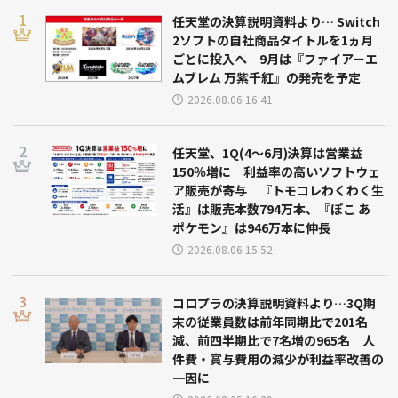
任天堂の決算説明資料より… Switch
2ソフトの自社商品タイトルを1ヵ月
ごとに投入へ 9月は『ファイアーエ
ムブレム 万紫千紅』の発売を予定
2026.08.06 16:41
任天堂、1Q(4～6月)決算は営業益
150％増に 利益率の高いソフトウェ
ア販売が寄与 『トモコレわくわく生
活』は販売本数794万本、『ぽこ あ
ポケモン』は946万本に伸長
2026.08.06 15:52
コロプラの決算説明資料より…3Q期
末の従業員数は前年同期比で201名
減、前四半期比で7名増の965名 人
件費・賞与費用の減少が利益率改善の
一因に