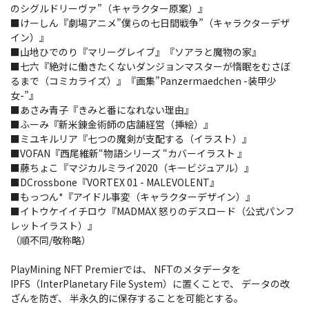
のシグルドリーヴァ”（キャラクター原案）』
■けーしん『劇場アニメ”僕らの七日間戦争”（キャラクターデザ
イン）』
■山地ひでのり『マリーグレイブ』『ソアラと魔物の家』
■七六『絶対に働きたくないダンジョンマスターが惰眠をむさぼ
るまで（コミカライズ）』『画集”Panzermaedchen -装甲少
女-”』
■あさみ青子『きみと番になれない理由』
■ふーみ『新米錬金術師の店舗経営（挿絵）』
■ミユキルリア『七つの魔剣が支配する（イラスト）』
■VOFAN『西尾維新“物語シリーズ “カバーイラスト 』
■藤ちょこ『マジカルミライ2020（キービジュアル）』
■DCrossbone『VORTEX 01 - MALEVOLENT』
■もっつん*『アイドル事変（キャラクターデザイン）』
■イトウケイイチロウ『MADMAX 怒りのデスロード（公式パンフ
レットイラスト）』
（順不同/敬称略）
PlayMining NFT Premierでは、 NFTのメタデータを
IPFS（InterPlanetary File System）に置くことで、 データの改
ざんを防ぎ、 半永久的に保存することを可能とする。