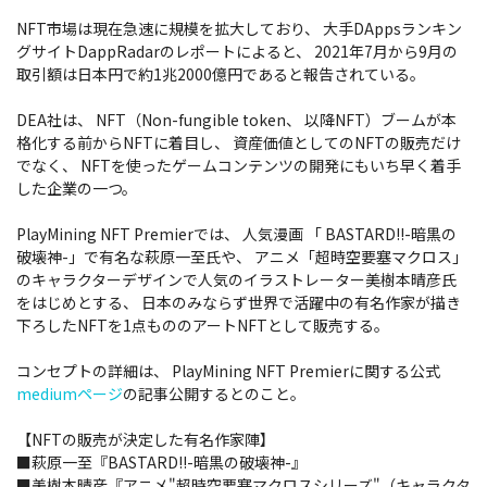
NFT市場は現在急速に規模を拡大しており、 大手DAppsランキン
グサイトDappRadarのレポートによると、 2021年7月から9月の
取引額は日本円で約1兆2000億円であると報告されている。
DEA社は、 NFT（Non-fungible token、 以降NFT）ブームが本
格化する前からNFTに着目し、 資産価値としてのNFTの販売だけ
でなく、 NFTを使ったゲームコンテンツの開発にもいち早く着手
した企業の一つ。
PlayMining NFT Premierでは、 人気漫画 「 BASTARD!!-暗黒の
破壊神-」で有名な萩原一至氏や、 アニメ「超時空要塞マクロス」
のキャラクターデザインで人気のイラストレーター美樹本晴彦氏
をはじめとする、 日本のみならず世界で活躍中の有名作家が描き
下ろしたNFTを1点もののアートNFTとして販売する。
コンセプトの詳細は、 PlayMining NFT Premierに関する公式
mediumページ
の記事公開するとのこと。
【NFTの販売が決定した有名作家陣】
■萩原一至『BASTARD!!-暗黒の破壊神-』
■美樹本晴彦『アニメ"超時空要塞マクロスシリーズ"（キャラクタ