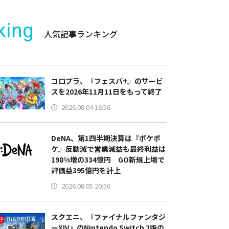
king
人気記事ランキング
コロプラ、『フェスバ+』のサービ
スを2026年11月11日をもって終了
2026.08.04 16:56
DeNA、第1四半期決算は『ポケポ
ケ』反動減で営業減益も最終利益は
198%増の334億円 GO新規上場で
評価益395億円を計上
2026.08.05 20:56
スクエニ、『ファイナルファンタジ
ーXIV』のNintendo Switch 2版の