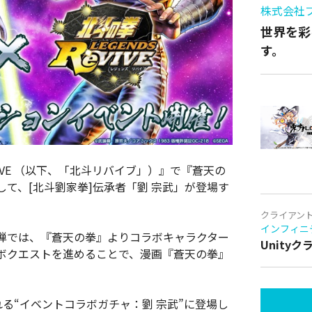
株式会社
世界を彩
す。
eVIVE （以下、「北斗リバイブ」）』で『蒼天の
て、[北斗劉家拳]伝承者「劉 宗武」が登場す
クライアン
インフィニ
弾では、『蒼天の拳』よりコラボキャラクター
Unity
ボクエストを進めることで、漫画『蒼天の拳』
される“イベントコラボガチャ：劉 宗武”に登場し