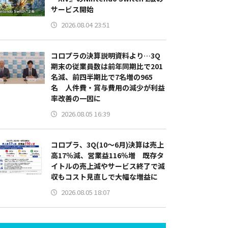
サービス開始
2026.08.04 23:51
コロプラの決算説明資料より…3Q
期末の従業員数は前年同期比で201
名減、前四半期比で7名増の965
名 人件費・賞与費用の減少が利益
率改善の一因に
2026.08.05 16:39
コロプラ、3Q(10～6月)決算は売上
高17％減、営業益116％増 既存タ
イトルの売上減やサービス終了で減
収もコスト見直しで大幅な増益に
2026.08.05 18:07