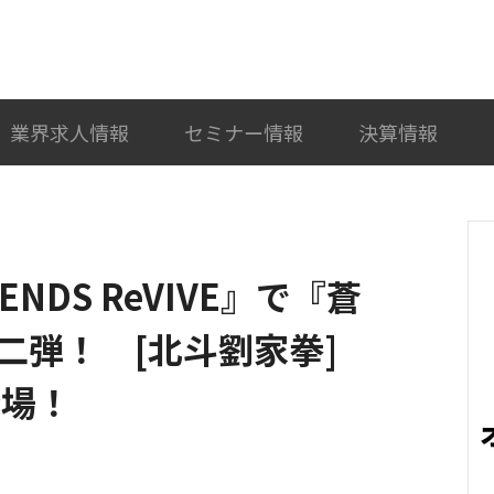
検索
カテゴリ選択
業界求人情報
セミナー情報
決算情報
NDS ReVIVE』で『蒼
二弾！ [北斗劉家拳]
登場！