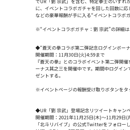
でUR「劉 宗武」を含む、特定拳士のいずれ
に、イベントコラボガチャを回した回数に応じ
などの豪華報酬が手に入る“イベントコラボ
※“イベントコラボガチャ：劉 宗武”の詳細
◆“蒼天の拳コラボ第二弾記念ログインボーナ
開催期間：11月30日(火)4:59まで
『蒼天の拳』とのコラボイベント第二弾開催
ーナス其之三を開催中です。期間中ログイン
ゼントする。
※イベントページの報酬受け取りボタンをタ
◆UR「劉 宗武」登場記念リツイートキャン
開催期間：2021年11月25日(木)～11月29日(月)
「北斗リバイブ」の公式Twitterをフォロ