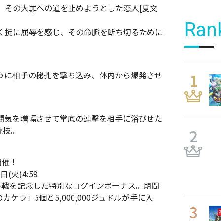
。その大罪への道を止めようとした恋人[夏文
Ran
く掟に屈辱を感じ、その命脈を断ち切るために
うに相手の秘孔を撃ち込み、体内から爆発させ
闘気を増幅させて掌底の連撃を相手に浴びせた
続技。
開催！
(火)4:59
参戦を記念した特別なログインボーナス。期間
ケラ」5個と5,000,000ジュドルが手に入