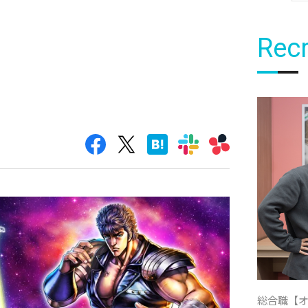
Recr
総合職【