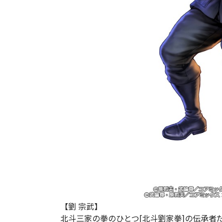
【劉 宗武】
北斗三家の拳のひとつ[北斗劉家拳]の伝承者