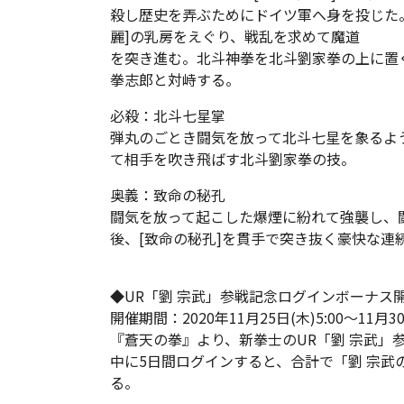
殺し歴史を弄ぶためにドイツ軍へ身を投じた
麗]の乳房をえぐり、戦乱を求めて魔道
を突き進む。北斗神拳を北斗劉家拳の上に置
拳志郎と対峙する。
必殺：北斗七星掌
弾丸のごとき闘気を放って北斗七星を象るよ
て相手を吹き飛ばす北斗劉家拳の技。
奥義：致命の秘孔
闘気を放って起こした爆煙に紛れて強襲し、
後、[致命の秘孔]を貫手で突き抜く豪快な連
◆UR「劉 宗武」参戦記念ログインボーナス
開催期間：2020年11月25日(木)5:00～11月30日
『蒼天の拳』より、新拳士のUR「劉 宗武」
中に5日間ログインすると、合計で「劉 宗武のカ
る。