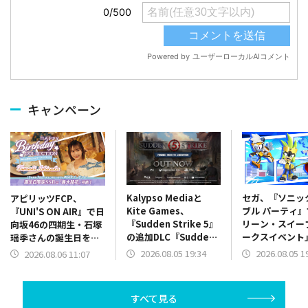
キャンペーン
Kalypso Mediaと
セガ、『ソニッ
アピリッツFCP、
Kite Games、
ブル パーティ
『UNI'S ON AIR』で日
『Sudden Strike 5』
リーン・スイー
向坂46の四期生・石塚
の追加DLC『Sudden
ークスイベント
瑶季さんの誕生日を記
Strike 5 – France:
催…夏の気分を
念した「誕生日限定バ
2026.08.05 19:34
2026.08.05 1
2026.08.06 11:07
Road to
げる新規サマー
ースデーコレクショ
Liberation』をリリー
も
ン」を開催中
ス
すべて見る