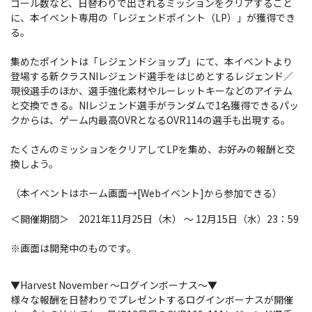
ゴール数など、日替わりで出されるミッションをクリアするごと
に、本イベント専用の「レジェンドポイント（LP）」が獲得でき
る。
集めたポイントは「レジェンドショップ」にて、本イベントより
登場する新クラスNIレジェンド選手をはじめとするレジェンド／
現役選手のほか、選手強化素材やルーレットキーなどのアイテム
と交換できる。NIレジェンド選手がランダムで1名獲得できるパッ
クからは、ゲーム内最高OVRとなるOVR114の選手も出現する。
たくさんのミッションをクリアしてLPを集め、お好みの報酬と交
換しよう。
（本イベントはホーム画面→[Webイベント]から参加できる）
＜開催期間＞ 2021年11月25日（木） ～ 12月15日（水）23：59
※画面は開発中のものです。
▼Harvest November ～ログインボーナス～▼
様々な報酬を日替わりでプレゼントするログインボーナスが開催