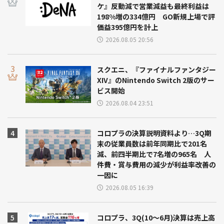
ケ』反動減で営業減益も最終利益は
198%増の334億円 GO新規上場で評
価益395億円を計上
2026.08.05 20:56
スクエニ、『ファイナルファンタジー
XIV』のNintendo Switch 2版のサー
ビス開始
2026.08.04 23:51
コロプラの決算説明資料より…3Q期
末の従業員数は前年同期比で201名
減、前四半期比で7名増の965名 人
件費・賞与費用の減少が利益率改善の
一因に
2026.08.05 16:39
コロプラ、3Q(10～6月)決算は売上高