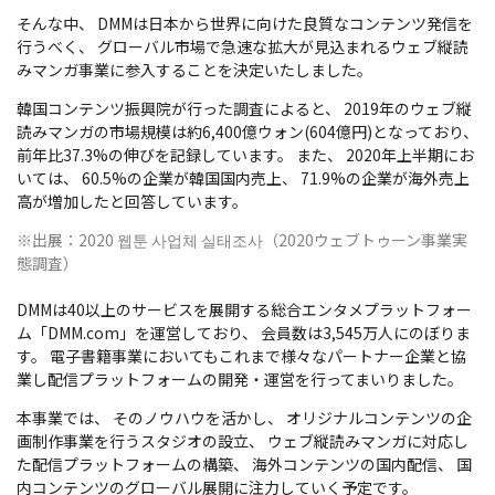
そんな中、 DMMは日本から世界に向けた良質なコンテンツ発信を
行うべく、 グローバル市場で急速な拡大が見込まれるウェブ縦読
みマンガ事業に参入することを決定いたしました。
韓国コンテンツ振興院が行った調査によると、 2019年のウェブ縦
読みマンガの市場規模は約6,400億ウォン(604億円)となっており、
前年比37.3%の伸びを記録しています。 また、 2020年上半期にお
いては、 60.5%の企業が韓国国内売上、 71.9%の企業が海外売上
高が増加したと回答しています。
※出展：2020 웹툰 사업체 실태조사（2020ウェブトゥーン事業実
態調査）
DMMは40以上のサービスを展開する総合エンタメプラットフォー
ム「DMM.com」を運営しており、 会員数は3,545万人にのぼりま
す。 電子書籍事業においてもこれまで様々なパートナー企業と協
業し配信プラットフォームの開発・運営を行ってまいりました。
本事業では、 そのノウハウを活かし、 オリジナルコンテンツの企
画制作事業を行うスタジオの設立、 ウェブ縦読みマンガに対応し
た配信プラットフォームの構築、 海外コンテンツの国内配信、 国
内コンテンツのグローバル展開に注力していく予定です。