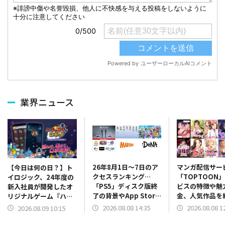
業界ニュース
26年8月1日～7日のア
マンガ配信サー
【今日は何の日？】ト
クセスランキング…
「TOPTOON
イロジック、24年度の
「PS5」ディスク版終
ビスの特徴や魅
新入社員が開発したオ
了の背景やApp Store
金、人気作品
リジナルゲーム『ハチ
振り返り、決算関係が
ランキングも毎
ャメチャロボット』を
2026.08.08 14:35
2026.08.08 1
2026.08.09 10:15
上位に
App Storeでリリース
（2024年8月9日）