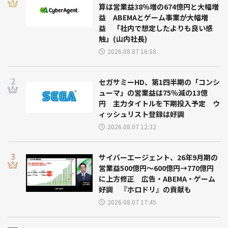
算は営業益38％増の674億円と大幅増
益 ABEMAとゲーム事業が大幅増
益 「社内で想定したよりも良い感
触」(山内社長)
2026.08.07 16:58
セガサミーHD、第1四半期の「コンシ
ューマ」の営業益は75％減の13億
円 主力タイトルを下期投入予定 ウ
ィッシュリスト登録は好調
2026.08.07 12:32
サイバーエージェント、26年9月期の
営業益500億円～600億円→770億円
に上方修正 広告・ABEMA・ゲーム
好調 『ホロドリ』の貢献も
2026.08.07 17:45