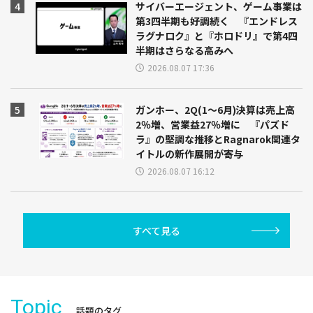
サイバーエージェント、ゲーム事業は
第3四半期も好調続く 『エンドレス
ラグナロク』と『ホロドリ』で第4四
半期はさらなる高みへ
2026.08.07 17:36
ガンホー、2Q(1～6月)決算は売上高
2％増、営業益27％増に 『パズド
ラ』の堅調な推移とRagnarok関連タ
イトルの新作展開が寄与
2026.08.07 16:12
すべて見る
Topic
話題のタグ