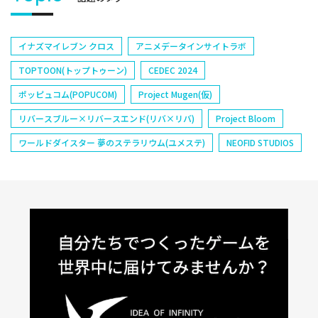
イナズマイレブン クロス
アニメデータインサイトラボ
TOPTOON(トップトゥーン)
CEDEC 2024
ポッピュコム(POPUCOM)
Project Mugen(仮)
リバースブルー×リバースエンド(リバ×リバ)
Project Bloom
ワールドダイスター 夢のステラリウム(ユメステ)
NEOFID STUDIOS