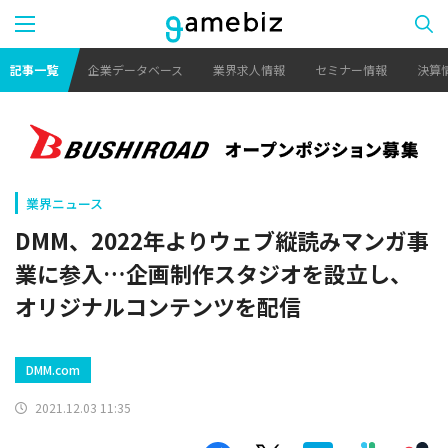
記事一覧
企業データベース
業界求人情報
セミナー情報
決算
業界ニュース
DMM、2022年よりウェブ縦読みマンガ事
業に参入…企画制作スタジオを設立し、
オリジナルコンテンツを配信
DMM.com
2021.12.03 11:35