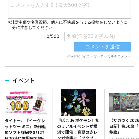
イベント
『ぽこ あ ポケモン』初
【サカつく202
タイトー、『イーグレ
のリアルイベントが横
日記】第50節
ットツー ミニ』新作追
浜で開催！真夏の赤レ
移籍」
加ソフト詳細を8月27
ンガ倉庫に「ブクブク
日20時に生配信で初公