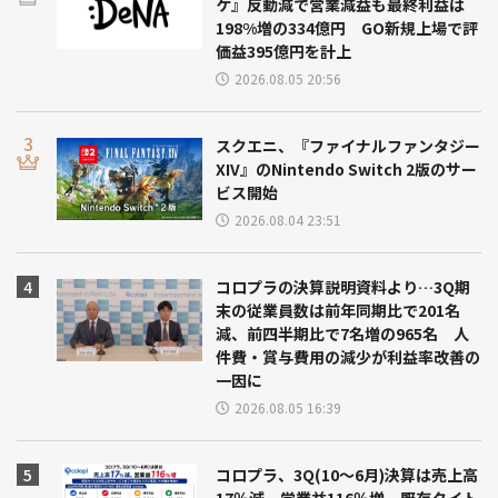
ケ』反動減で営業減益も最終利益は
198%増の334億円 GO新規上場で評
価益395億円を計上
2026.08.05 20:56
スクエニ、『ファイナルファンタジー
XIV』のNintendo Switch 2版のサー
ビス開始
2026.08.04 23:51
コロプラの決算説明資料より…3Q期
末の従業員数は前年同期比で201名
減、前四半期比で7名増の965名 人
件費・賞与費用の減少が利益率改善の
一因に
2026.08.05 16:39
コロプラ、3Q(10～6月)決算は売上高
17％減、営業益116％増 既存タイト