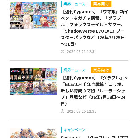
業界向け
業界ニュース
【週刊Cygames】『ウマ娘』新イ
ベント＆ガチャ情報、『グラブ
ル』フォックステイル・サマー、
『Shadowverse EVOLVE』ブー
スターパックなど（26年7月25日
～31日）
2026.08.01 12:31
業界向け
業界ニュース
【週刊Cygames】『グラブル』ｘ
『BLEACH 千年血戦篇』コラボ、
新しい育成ウマ娘「ルーラーシッ
プ」登場など（26年7月18日～24
日）
2026.07.25 12:31
キャンペーン
Cygames、『グラブル』で「サプ