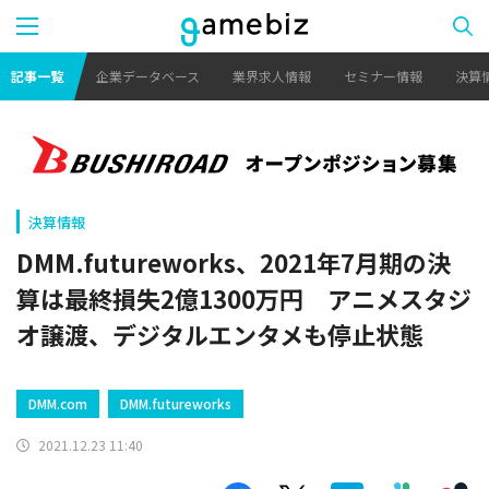
記事一覧
企業データベース
業界求人情報
セミナー情報
決算
決算情報
DMM.futureworks、2021年7月期の決
算は最終損失2億1300万円 アニメスタジ
オ譲渡、デジタルエンタメも停止状態
DMM.com
DMM.futureworks
2021.12.23 11:40