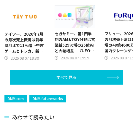
セガサミー、第1四半
フリュー、202
テイツー、2026年7月
期のAM&TOY分野は営
の月次売上高は1
の月次売上概況は前年
業益525%増の25億円
増の48億4600
同月比で11%増…中古
と大幅増益 『UFO
国内クレーンゲ
ゲームとトレカ、新品
CATCHER 10』販売好
品が販売好調、
トレカがけん引
2026.08.07 19:19
2026.08.07 1
2026.08.07 19:30
調 景品だけでなく機
トシールも新機
器需要も旺盛
で伸長
すべて見る
DMM.com
DMM.futureworks
あわせて読みたい