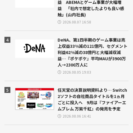
益 ABEMAとゲーム事業が大幅増
益 「社内で想定したよりも良い感
触」(山内社長)
2026.08.07 16:58
DeNA、第1四半期のゲーム事業は売
上収益33%減の121億円、セグメント
利益62%減の38億円と大幅減収減
益…『ポケポケ』平均MAUが3900万
人→2300万人に
2026.08.05 19:03
任天堂の決算説明資料より… Switch
2ソフトの自社商品タイトルを1ヵ月
ごとに投入へ 9月は『ファイアーエ
ムブレム 万紫千紅』の発売を予定
2026.08.06 16:41