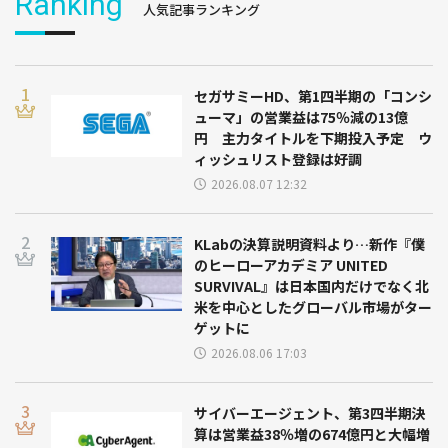
Ranking
人気記事ランキング
セガサミーHD、第1四半期の「コンシ
ューマ」の営業益は75％減の13億
円 主力タイトルを下期投入予定 ウ
ィッシュリスト登録は好調
2026.08.07 12:32
KLabの決算説明資料より…新作『僕
のヒーローアカデミア UNITED
SURVIVAL』は日本国内だけでなく北
米を中心としたグローバル市場がター
ゲットに
2026.08.06 17:03
サイバーエージェント、第3四半期決
算は営業益38％増の674億円と大幅増