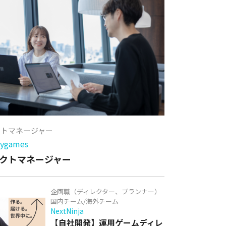
クトマネージャー
games
クトマネージャー
企画職（ディレクター、プランナー）
国内チーム/海外チーム
NextNinja
【自社開発】運用ゲームディレ