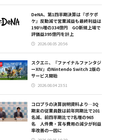
DeNA、第1四半期決算は『ポケポ
ケ』反動減で営業減益も最終利益は
198%増の334億円 GO新規上場で
評価益395億円を計上
2026.08.05 20:56
スクエニ、『ファイナルファンタジ
ーXIV』のNintendo Switch 2版の
サービス開始
2026.08.04 23:51
コロプラの決算説明資料より…3Q
期末の従業員数は前年同期比で201
名減、前四半期比で7名増の965
名 人件費・賞与費用の減少が利益
率改善の一因に
2026.08.05 16:39