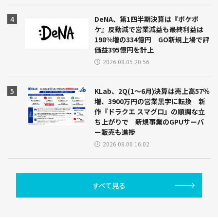
DeNA、第1四半期決算は『ポケポ
ケ』反動減で営業減益も最終利益は
198%増の334億円 GO新規上場で評
価益395億円を計上
2026.08.05 20:56
KLab、2Q(1～6月)決算は売上高57％
増、3900万円の営業黒字に転換 新
作『ドラクエ スマグロ』の順調な立
ち上がりで 新規事業のGPUサーバ
ー販売も進捗
2026.08.06 16:02
すべて見る