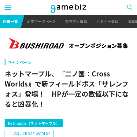
記事一覧
企業データベース
業界求人情報
セミナー情報
決算
キャンペーン
ネットマーブル、『二ノ国：Cross
Worlds』で新フィールドボス「ザレンフ
ォス」登場！ HPが一定の数値以下にな
ると凶暴化！
​Netmarble（ネットマーブル）
二ノ国：CROSS WORLDS