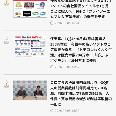
任天堂の決算説明資料より… Switch
2ソフトの自社商品タイトルを1ヵ月
ごとに投入へ 9月は『ファイアーエ
ムブレム 万紫千紅』の発売を予定
2026.08.06 16:41
任天堂、1Q(4～6月)決算は営業益
150％増に 利益率の高いソフトウェ
ア販売が寄与 『トモコレわくわく生
活』は販売本数794万本、『ぽこ あ
ポケモン』は946万本に伸長
2026.08.06 15:52
コロプラの決算説明資料より…3Q期
末の従業員数は前年同期比で201名
減、前四半期比で7名増の965名 人
件費・賞与費用の減少が利益率改善の
一因に
2026.08.05 16:39