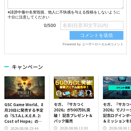
キャンペーン
セガ、『サカつく
セガ、『サカつ
GSC Game World、8
2026』が500万DL突
2026』でJリ
月20日に発売する予定
破！ 記念プレゼント＆
記念ログインボ
の『S.T.A.L.K.E.R. 2:
パック販売
＆ミッションを
Cost of Hope』のロ
13時より開催
ケーションを紹介する
2026.08.06 13:30
2026.08.06 1
2026.08.06 23:44