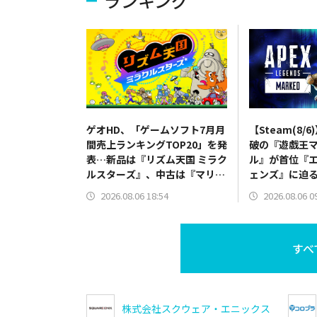
ランキング
ゲオHD、「ゲームソフト7月月
【Steam(8/
間売上ランキングTOP20」を発
破の『遊戯王
表…新品は『リズム天国 ミラク
ル』が首位『
ルスターズ』、中古は『マリオ
ェンズ』に迫
カート ワールド』が首位
罪:Origin』
2026.08.06 18:54
2026.08.06 0
すべ
株式会社スクウェア・エニックス