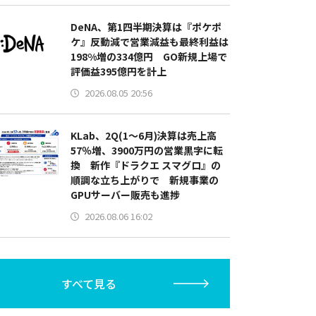
DeNA、第1四半期決算は『ポケポ
ケ』反動減で営業減益も最終利益は
198%増の334億円 GO新規上場で
評価益395億円を計上
2026.08.05 20:56
KLab、2Q(1～6月)決算は売上高
57％増、3900万円の営業黒字に転
換 新作『ドラクエ スマグロ』の
順調な立ち上がりで 新規事業の
GPUサーバー販売も進捗
2026.08.06 16:02
すべて見る