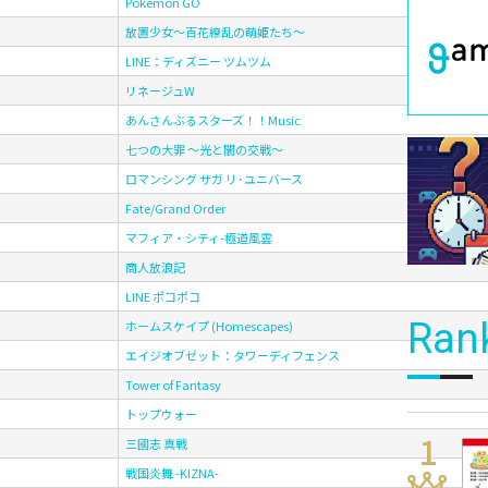
Pokémon GO
放置少女～百花繚乱の萌姫たち～
LINE：ディズニー ツムツム
リネージュW
あんさんぶるスターズ！！Music
七つの大罪 ～光と闇の交戦～
ロマンシング サガ リ･ユニバース
Fate/Grand Order
マフィア・シティ-極道風雲
商人放浪記
LINE ポコポコ
Ran
ホームスケイプ (Homescapes)
エイジオブゼット：タワーディフェンス
Tower of Fantasy
トップウォー
三國志 真戦
戦国炎舞 -KIZNA-