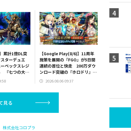
6)】累計1億DL突
【Google Play(8/6)】11周年
マスターデュエ
施策を展開の『FGO』が5日間
エーペックスレジ
連続の首位と快走 200万ダウ
る 『七つの大
ンロード突破の『ホロドリ』が
7位急浮上
2位と追走
9:58
2026.08.06 09:37
て見る
株式会社コロプラ