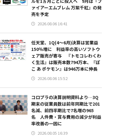
ルを1ヵ月ごとに投入へ 9月は『フ
ァイアーエムブレム 万紫千紅』の発
売を予定
2026.08.06 16:41
任天堂、1Q(4～6月)決算は営業益
150％増に 利益率の高いソフトウ
ェア販売が寄与 『トモコレわくわ
く生活』は販売本数794万本、『ぽ
こ あ ポケモン』は946万本に伸長
2026.08.06 15:52
コロプラの決算説明資料より…3Q
期末の従業員数は前年同期比で201
名減、前四半期比で7名増の965
名 人件費・賞与費用の減少が利益
率改善の一因に
2026.08.05 16:39