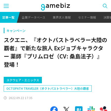
記事一覧
企業データベース
業界求人情報
セミナー情報
決算
キャンペーン
スクエニ、『オクトパストラベラー大陸の
覇者』で新たな旅人 Exジョブキャラクタ
ー 薬師『プリムロゼ（CV: 桑島法子）』
登場！
スクウェア・エニックス
OCTOPATH TRAVELER（オクトパストラベラー）大陸の覇者
2022.09.22 17:35