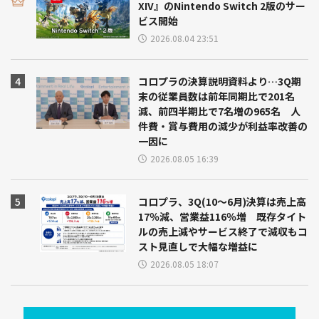
XIV』のNintendo Switch 2版のサー
ビス開始
2026.08.04 23:51
コロプラの決算説明資料より…3Q期
末の従業員数は前年同期比で201名
減、前四半期比で7名増の965名 人
件費・賞与費用の減少が利益率改善の
一因に
2026.08.05 16:39
コロプラ、3Q(10～6月)決算は売上高
17％減、営業益116％増 既存タイト
ルの売上減やサービス終了で減収もコ
スト見直しで大幅な増益に
2026.08.05 18:07