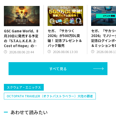
セガ、『サカつく
セガ、『サカつ
GSC Game World、8
2026』が500万DL突
2026』でJリ
月20日に発売する予定
破！ 記念プレゼント＆
記念ログインボ
の『S.T.A.L.K.E.R. 2:
パック販売
＆ミッションを
Cost of Hope』のロ
13時より開催
ケーションを紹介する
2026.08.06 13:30
2026.08.06 1
2026.08.06 23:44
最新映像を公開
すべて見る
スクウェア・エニックス
OCTOPATH TRAVELER（オクトパストラベラー）大陸の覇者
あわせて読みたい