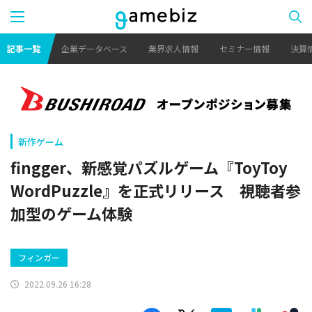
記事一覧
企業データベース
業界求人情報
セミナー情報
決算
新作ゲーム
fingger、新感覚パズルゲーム『ToyToy
WordPuzzle』を正式リリース 視聴者参
加型のゲーム体験
フィンガー
2022.09.26 16:28