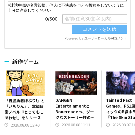
新作ゲーム
DANGEN
Tainted Pact
「自虐勇者ぽぷり!」と
Entertainmentと
Games、PS1
「いちりん」、掌編日
Bonereaders、ダー
ィックのB級ホ
常ノベル『とってもし
クなストーリー性のカ
『The Skin St
あわせ!』をリリース
ードゲーム
を配信開始！
2026.08.08 11:11
2026.08.07 1
2026.08.08 12:40
ADV『BONEREADER
～骨読みの魔の世界