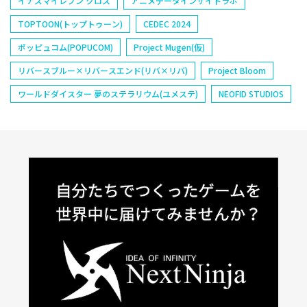
イナズマイレブン クロス
アニメデータインサイトラボ
TOPTOON(トップトゥーン)
CEDEC 2024
ポッピュコム(POPUCOM)
Project Mugen(仮)
リバースブルー×リバースエンド(リバ×リバ)
Project Bloom
ワールドダイスター 夢のステラリウム(ユメステ)
NEOFID STUDIOS