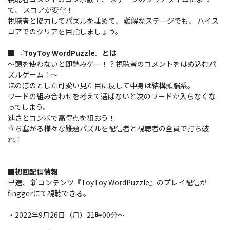
て、 スコアが変化！
視聴者と協力してパズルを埋めて、 難解なステージでも、 ハイス
コアでのクリアを目指しましょう。
■ 『ToyToy WordPuzzle』とは
～頭を使わないと即詰みゲー！？視聴者のコメントをはめ込むパ
ズルゲーム！～
ほのぼのとした可愛い見た目に反して中身は結構頭脳系。
ワードの組み合わせを考えて選ばないと次のワードが入らなくな
ってしまう。
速さとコンボで高得点を狙おう！
立ち塞がる様々な難題パズルを配信者と視聴者の全員で打ち破
れ！
■初回配信情報
早速、 新コンテンツ『ToyToy WordPuzzle』のプレイ配信が
finggerにて視聴できる。
・2022年9月26日（月）21時00分～