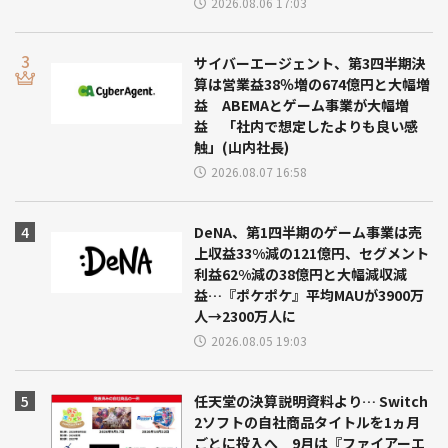
2026.08.06 17:03
サイバーエージェント、第3四半期決
算は営業益38％増の674億円と大幅増
益 ABEMAとゲーム事業が大幅増
益 「社内で想定したよりも良い感
触」(山内社長)
2026.08.07 16:58
DeNA、第1四半期のゲーム事業は売
上収益33%減の121億円、セグメント
利益62%減の38億円と大幅減収減
益…『ポケポケ』平均MAUが3900万
人→2300万人に
2026.08.05 19:03
任天堂の決算説明資料より… Switch
2ソフトの自社商品タイトルを1ヵ月
ごとに投入へ 9月は『ファイアーエ