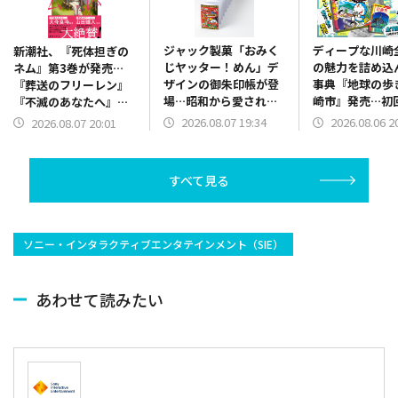
ジャック製菓「おみく
ディープな川崎
新潮社、『死体担ぎの
じヤッター！めん」デ
の魅力を詰め込
ネム』第3巻が発売…
ザインの御朱印帳が登
事典『地球の歩
『葬送のフリーレン』
場…昭和から愛される
崎市』発売…初
『不滅のあなたへ』著
駄菓子キャラと御朱印
で「ドラえもん
者大絶賛のファンタジ
2026.08.07 19:34
2026.08.06 2
2026.08.07 20:01
巡り！
下ろし特別カバ
ー漫画
すべて見る
ソニー・インタラクティブエンタテインメント（SIE）
あわせて読みたい