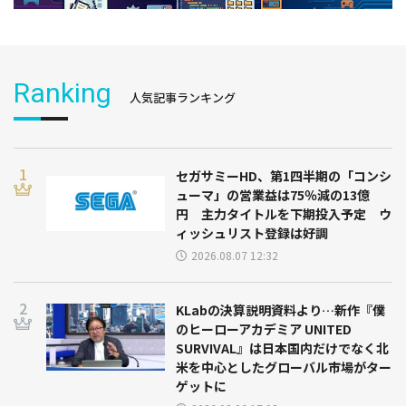
Ranking
人気記事ランキング
セガサミーHD、第1四半期の「コンシ
ューマ」の営業益は75％減の13億
円 主力タイトルを下期投入予定 ウ
ィッシュリスト登録は好調
2026.08.07 12:32
KLabの決算説明資料より…新作『僕
のヒーローアカデミア UNITED
SURVIVAL』は日本国内だけでなく北
米を中心としたグローバル市場がター
ゲットに