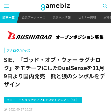
記事一覧
企業データベース
業界求人情報
セミナー情報
決算
アナログ/グッズ
SIE、『ゴッド・オブ・ウォー ラグナロ
ク』をモチーフにしたDualSenseを11月
9日より国内発売 熊と狼のシンボルをデ
ザイン
ソニー・インタラクティブエンタテインメント（SIE）
2022.09.27 20:27