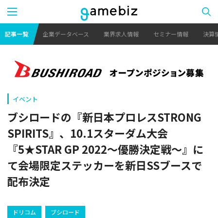
記事一覧
企業データベース
業界求人情報
セミナー情報
決算
イベント
ブシロードの『新日本プロレスSTRONG
SPIRITS』、10.1スターダム大会
『5★STAR GP 2022～優勝決定戦～』に
て会場限定ステッカーを新日SSブースで
配布決定
ドリコム
ブシロード