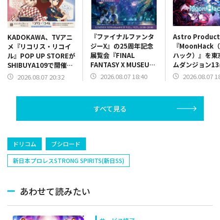
『ファイナルファンタ
Astro Produc
KADOKAWA、TVアニ
ジーX』の25周年記念
『MoonHack
メ『リコリス・リコイ
展覧会『FINAL
ハック）』を東
ル』POP UP STOREが
FANTASY X MUSEUM-
ムダンジョン13
SHIBUYA109で開催決
幻光の記憶-』チケット
展！リズムアク
定
2026.08.07 18:40
2026.08.07 1
2026.08.07 20:32
発売開始！限定グッズ
パートを実際に
情報も一部公開
可能
すべて見る
ドリコム
ブシロード
新日本プロレスSTRONG SPIRITS(新日SS)
あわせて読みたい