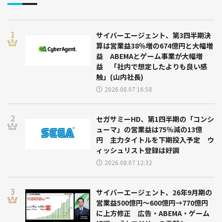
サイバーエージェント、第3四半期決
算は営業益38％増の674億円と大幅増
益 ABEMAとゲーム事業が大幅増
益 「社内で想定したよりも良い感
触」(山内社長)
2026.08.07 16:58
セガサミーHD、第1四半期の「コンシ
ューマ」の営業益は75％減の13億
円 主力タイトルを下期投入予定 ウ
ィッシュリスト登録は好調
2026.08.07 12:32
サイバーエージェント、26年9月期の
営業益500億円～600億円→770億円
に上方修正 広告・ABEMA・ゲーム