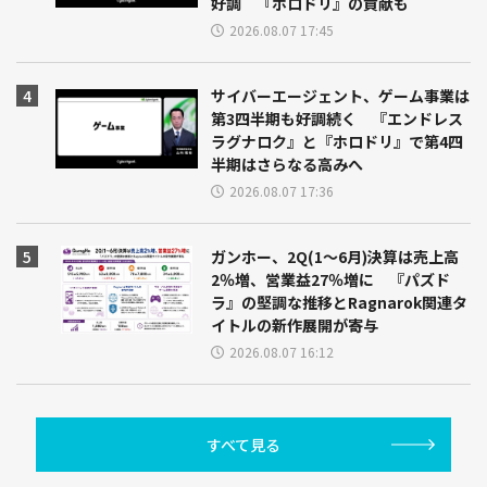
好調 『ホロドリ』の貢献も
2026.08.07 17:45
サイバーエージェント、ゲーム事業は
第3四半期も好調続く 『エンドレス
ラグナロク』と『ホロドリ』で第4四
半期はさらなる高みへ
2026.08.07 17:36
ガンホー、2Q(1～6月)決算は売上高
2％増、営業益27％増に 『パズド
ラ』の堅調な推移とRagnarok関連タ
イトルの新作展開が寄与
2026.08.07 16:12
すべて見る