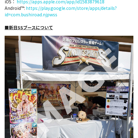
iOS：
https://apps.apple.com/app/id1583879618
Android™:
https://play.google.com/store/apps/details?
id=com.bushiroad.njpwss
■新日SSブースについて