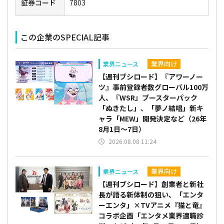
証券コード
7803
この企業のSPECIAL記事
業界向け
業界ニュース
【週刊ブシロード】『アワーノー
ツ』事前登録者数グローバル100万
人、『WSR』ブースターパック
「ぬきたし」、「夢ノ結唱」新キ
ャラ「MEW」開発決定など（26年
8月1日～7日）
2026.08.08 11:24
業界向け
業界ニュース
【週刊ブシロード】創業者と新社
長が語る新体制の狙い、「エンタ
ーエンタ」×TVアニメ『猫と竜』
コラボ企画「エンタメ業界適職診