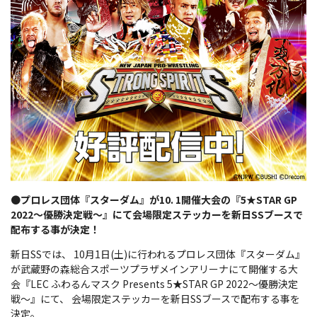
●
プロレス団体『スターダム』が10. 1開催大会の『5★STAR GP
2022～優勝決定戦～』にて会場限定ステッカーを新日SSブースで
配布する事が決定！
新日SSでは、 10月1日(土)に行われるプロレス団体『スターダム』
が武蔵野の森総合スポーツプラザメインアリーナにて開催する大
会『LEC ふわるんマスク Presents 5★STAR GP 2022～優勝決定
戦～』にて、 会場限定ステッカーを新日SSブースで配布する事を
決定。