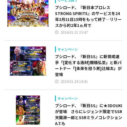
サービス終了
ブシロード、『新日本プロレス
STRONG SPIRITS』のサービスを24
年3月31日15時をもって終了…リリー
スから約2年1ヵ月で
2024.01.31 15:47
キャンペーン
ブシロード、『新日SS』に新育成選
手「[変化する逸材]棚橋弘至」と新パ
ートナー「[未来を担う男]辻陽太」が
登場
2024.01.24 14:41
キャンペーン
ブシロード、『新日SS』に★3DOUKI
が登場 さらにレジェンド限定でSSR
天龍源一郎とSSRミラノコレクション
A.T.も