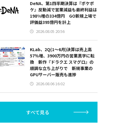
DeNA、第1四半期決算は『ポケポ
ケ』反動減で営業減益も最終利益は
198%増の334億円 GO新規上場で
評価益395億円を計上
2026.08.05 20:56
KLab、2Q(1～6月)決算は売上高
57％増、3900万円の営業黒字に転
換 新作『ドラクエ スマグロ』の
順調な立ち上がりで 新規事業の
GPUサーバー販売も進捗
2026.08.06 16:02
すべて見る