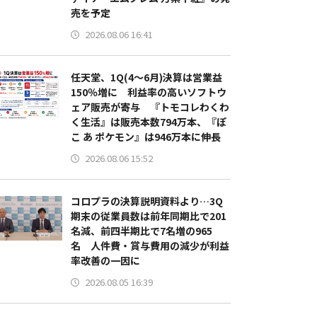
売を予定
2026.08.06 16:41
任天堂、1Q(4～6月)決算は営業益
150％増に 利益率の高いソフトウ
ェア販売が寄与 『トモコレわくわ
く生活』は販売本数794万本、『ぽ
こ あ ポケモン』は946万本に伸長
2026.08.06 15:52
コロプラの決算説明資料より…3Q
期末の従業員数は前年同期比で201
名減、前四半期比で7名増の965
名 人件費・賞与費用の減少が利益
率改善の一因に
2026.08.05 16:39