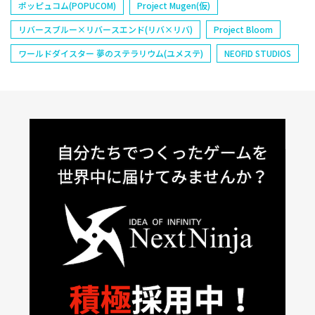
ポッピュコム(POPUCOM)
Project Mugen(仮)
リバースブルー×リバースエンド(リバ×リバ)
Project Bloom
ワールドダイスター 夢のステラリウム(ユメステ)
NEOFID STUDIOS