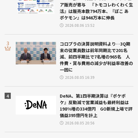
ア販売が寄与 『トモコレわくわく生
活』は販売本数794万本、『ぽこ あ
ポケモン』は946万本に伸長
2026.08.06 15:52
コロプラの決算説明資料より…3Q期
末の従業員数は前年同期比で201名
減、前四半期比で7名増の965名 人
件費・賞与費用の減少が利益率改善の
一因に
2026.08.05 16:39
DeNA、第1四半期決算は『ポケポ
ケ』反動減で営業減益も最終利益は
198%増の334億円 GO新規上場で評
価益395億円を計上
2026.08.05 20:56