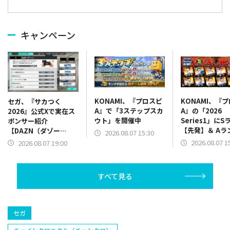
キャンペーン
KONAMI、『プロスピ
KONAMI、『
セガ、『サカつく
A』で「3ステップスカ
A』の「2026
2026』公式Xで実在ス
ウト」を開催中
Series1」にS
ポンサー紹介
【先発】＆ Aラ
【DAZN（ダゾー
2026.08.07 15:30
【野手】新登場
ン）】篇をポスト
2026.08.07 1
2026.08.07 19:00
リー(オリックス
ラー(中日)、奈
己(北海道日本ハ
すべて見る
塁手)、持丸泰輝
捕手)など
セガ