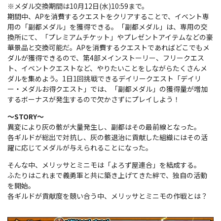
※メダル交換期間は10月12日(水)10:59まで。
期間中、APを消費するクエストをクリアすることで、イベント専
用の「副都メダル」を獲得できる。「副都メダル」は、専用の交
換所にて、「プレミアムチケット」やプレゼントアイテムなどの豪
華景品と交換可能だ。APを消費するクエストであればどこでもメ
ダルが獲得できるので、第4部メインストーリー、フリークエス
ト、イベントクエストなど、やりたいことをしながらたくさんメ
ダルを集めよう。1日1回挑戦できるデイリークエスト「デイリ
ー・メダルお得クエスト」では、「副都メダル」の獲得量が増加
するボーナスが発生するので欠かさずにプレイしよう！
～STORY～
異変により灰の骸が大量発生し、副都はその最前線となった。
各ギルドが総出で対抗し、灰の骸退治に貢献した組織にはその活
躍に応じてメダルが与えられることになった。
そんな中、メリッサとミニモは「よろず屋連合」を結成する。
ふたりはこれまで義勇軍と共に築き上げてきた絆で、独自の活動
を開始。
各ギルドが貢献度を競い合う中、メリッサとミニモの作戦とは？