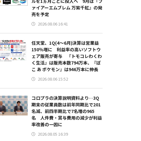
ルを1ヵ月ごとに投入へ 9月は『フ
ァイアーエムブレム 万紫千紅』の発
売を予定
2026.08.06 16:41
任天堂、1Q(4～6月)決算は営業益
150％増に 利益率の高いソフトウ
ェア販売が寄与 『トモコレわくわ
く生活』は販売本数794万本、『ぽ
こ あ ポケモン』は946万本に伸長
2026.08.06 15:52
コロプラの決算説明資料より…3Q
期末の従業員数は前年同期比で201
名減、前四半期比で7名増の965
名 人件費・賞与費用の減少が利益
率改善の一因に
2026.08.05 16:39