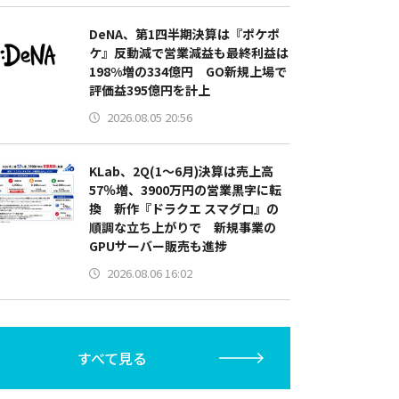
DeNA、第1四半期決算は『ポケポ
ケ』反動減で営業減益も最終利益は
198%増の334億円 GO新規上場で
評価益395億円を計上
2026.08.05 20:56
KLab、2Q(1～6月)決算は売上高
57％増、3900万円の営業黒字に転
換 新作『ドラクエ スマグロ』の
順調な立ち上がりで 新規事業の
GPUサーバー販売も進捗
2026.08.06 16:02
すべて見る