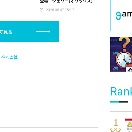
登場…ジェリー(オリックス)、
マラー(中日)、奈良間大己(北海
2026.08.07 15:12
道日本ハム/二塁手)、持丸泰輝
(広島/捕手)など
て見る
ト株式会社
Ran